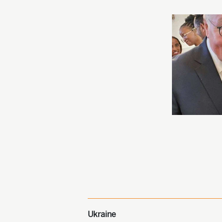
"Ihre Freundlichkeit und Großzügigkeit
haben mein Leben in einer Weise verändert,
die ich mir nie hätte vorstellen können."
Abraham Ebisa Kebede über seine Paten
Ukraine