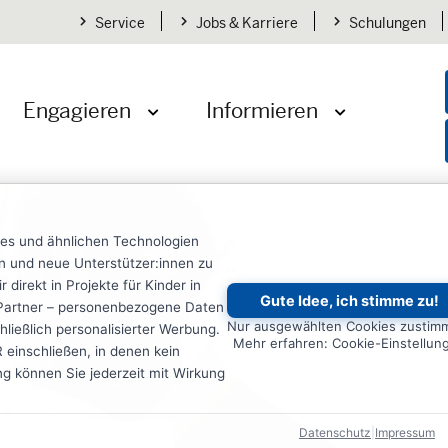
Service
Jobs & Karriere
Schulungen
Engagieren
Informieren
öffnen
Menü öffnen
Menü öffnen
ies und ähnlichen Technologien
ten und neue Unterstützer:innen zu
irekt in Projekte für Kinder in
Gute Idee, ich stimme zu!
re Partner – personenbezogene Daten
Nur ausgewählten Cookies zustim
ließlich personalisierter Werbung.
Mehr erfahren: Cookie-Einstellun
einschließen, in denen kein
ung können Sie jederzeit mit Wirkung
Datenschutz
|
Impressum