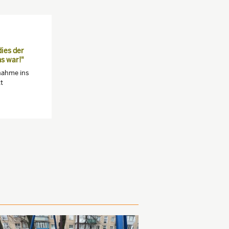
dies der
s war!"
nahme ins
t