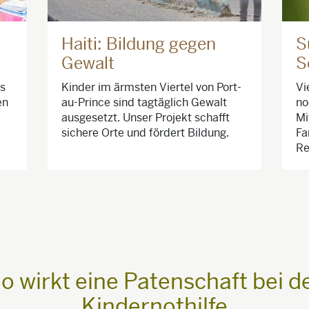
Haiti: Bildung gegen
S
Gewalt
S
as
Kinder im ärmsten Viertel von Port-
Vi
en
au-Prince sind tagtäglich Gewalt
no
ausgesetzt. Unser Projekt schafft
Mi
sichere Orte und fördert Bildung.
Fa
Re
o wirkt eine Patenschaft bei d
Kindernothilfe