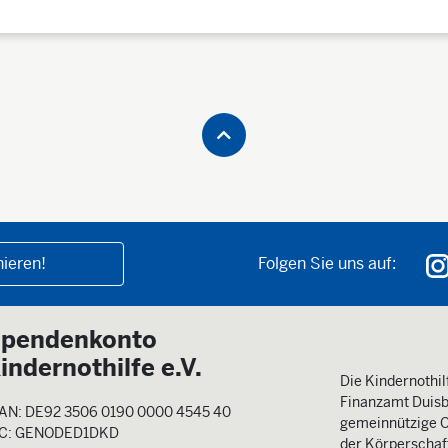
ieren!
Folgen Sie uns auf:
pendenkonto
indernothilfe e.V.
Die Kindernothilf
Finanzamt Duisb
AN: DE92 3506 0190 0000 4545 40
gemeinnützige O
IC: GENODED1DKD
der Körperschaft