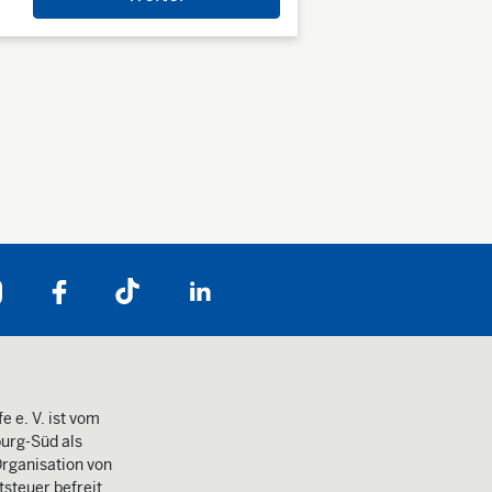
Folgen Sie uns auf:
e e. V. ist vom
urg-Süd als
rganisation von
steuer befreit.