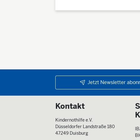
Jetzt Newsletter abonn
Kontakt
S
K
Kindernothilfe e.V.
Düsseldorfer Landstraße 180
IB
47249 Duisburg
B