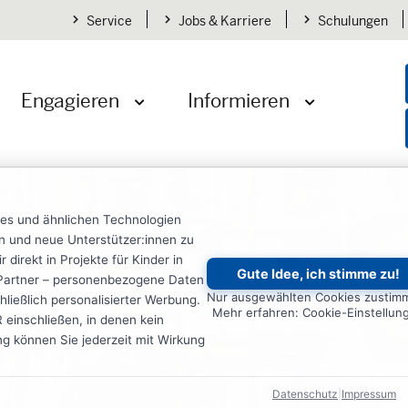
Service
Jobs & Karriere
Schulungen
Engagieren
Informieren
öffnen
Menü öffnen
Menü öffnen
ies und ähnlichen Technologien
ten und neue Unterstützer:innen zu
irekt in Projekte für Kinder in
Gute Idee, ich stimme zu!
re Partner – personenbezogene Daten
Nur ausgewählten Cookies zustim
ließlich personalisierter Werbung.
Mehr erfahren: Cookie-Einstellun
einschließen, in denen kein
ung können Sie jederzeit mit Wirkung
Datenschutz
|
Impressum