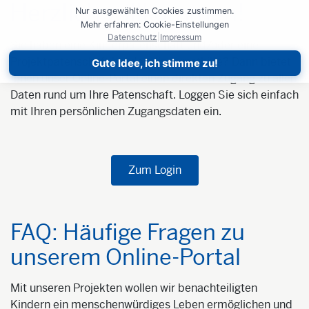
Herzlich willkommen!
Nur ausgewählten Cookies zustimmen.
Mehr erfahren: Cookie-Einstellungen
Datenschutz
|
Impressum
Sie haben eine Kinderpatenschaft und/oder eine
Projektpatenschaft bei der Kindernothilfe? Dann bietet
Gute Idee, ich stimme zu!
Ihnen unser Online-Portal einen direkten Zugang zu allen
Daten rund um Ihre Patenschaft. Loggen Sie sich einfach
mit Ihren persönlichen Zugangsdaten ein.
Zum Login
FAQ: Häufige Fragen zu
unserem Online-Portal
Mit unseren Projekten wollen wir benachteiligten
Kindern ein menschenwürdiges Leben ermöglichen und