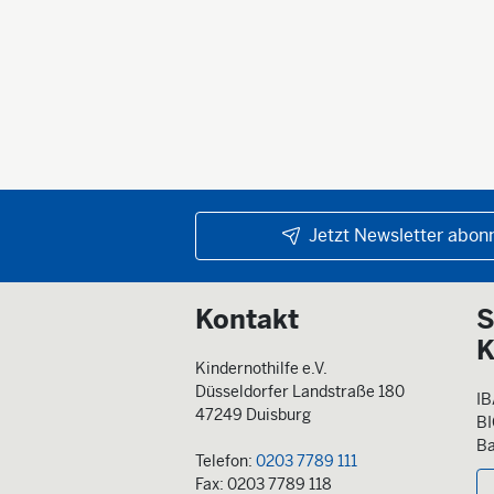
Jetzt Newsletter abonn
Kontakt
S
K
Kindernothilfe e.V.
Düsseldorfer Landstraße 180
IB
47249 Duisburg
B
Ba
Telefon:
0203 7789 111
Fax: 0203 7789 118