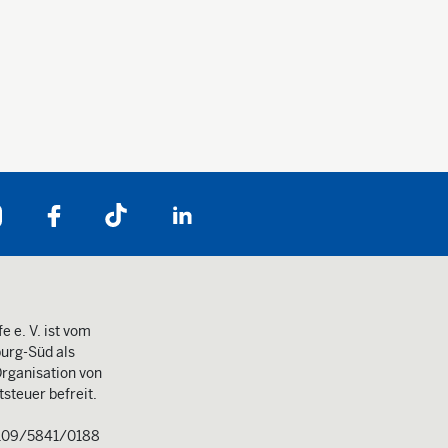
Folgen Sie uns auf:
e e. V. ist vom
urg-Süd als
rganisation von
steuer befreit.
109/5841/0188