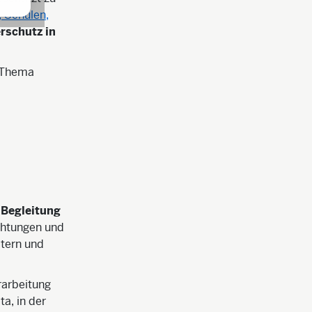
, Schulen,
rschutz in
s Thema
 Begleitung
ichtungen und
ltern und
rarbeitung
ta, in der