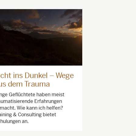
icht ins Dunkel – Wege
us dem Trauma
nge Geflüchtete haben meist
aumatisierende Erfahrungen
macht. Wie kann ich helfen?
aining & Consulting bietet
hulungen an.