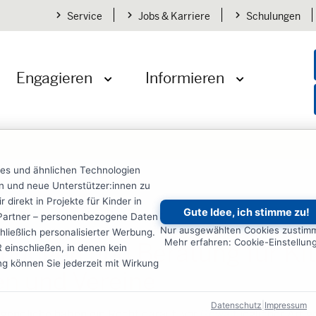
Service
Jobs & Karriere
Schulungen
Engagieren
Informieren
öffnen
Menü öffnen
Menü öffnen
ies und ähnlichen Technologien
ten und neue Unterstützer:innen zu
irekt in Projekte für Kinder in
Gute Idee, ich stimme zu!
 in Deutschland und weltweit
re Partner – personenbezogene Daten
Nur ausgewählten Cookies zustim
ließlich personalisierter Werbung.
Mehr erfahren: Cookie-Einstellun
ldungen und Beratung für Kit
einschließen, in denen kein
ung können Sie jederzeit mit Wirkung
en und Vereine
Datenschutz
|
Impressum
gendliche haben ein Recht darauf, vor
Gewalt
jeglicher Art g