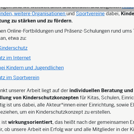
gen sind wir weltweit aktiv und beraten und begleiten
Kitas
nden, weitere Organisationen
und
Sportvereine
dabei,
Kinde
htung zu stärken und zu fördern
.
hnen Online-Fortbildungen und Präsenz-Schulungen rund um
an, etwa zu:
 Kinderschutz
tz im Internet
ei Kindern und Jugendlichen
tz im Sportverein
kt unserer Arbeit liegt auf der
individuellen Beratung und
ellung von Kinderschutzkonzepten
für Kitas, Schulen, Einr
ig ist uns dabei, alle Akteur*innen einer Einrichtung, sowie E
eziehen, um ein Kinderschutzkonzept zu erstellen.
 ist
wirkungsorientiert
, das heißt nach der gemeinsamen E
, ob unsere Arbeit ein Erfolg war und alle Mitglieder in der Ki