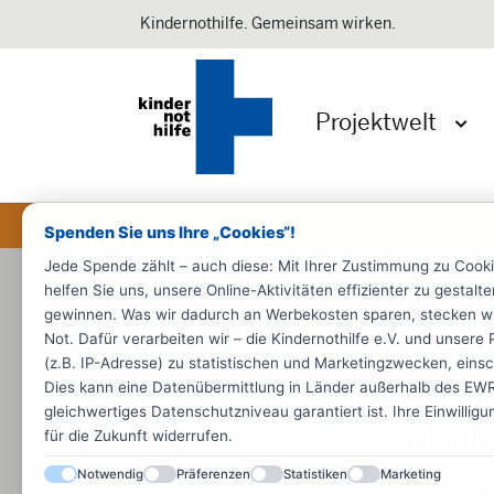
Kindernothilfe. Gemeinsam wirken.
Projektwelt
Menü 
Spenden Sie uns Ihre „Cookies“!
Jede Spende zählt – auch diese: Mit Ihrer Zustimmung zu Cook
Startseite
Kinderschutz
helfen Sie uns, unsere Online-Aktivitäten effizienter zu gestal
gewinnen. Was wir dadurch an Werbekosten sparen, stecken wir d
Kinderschutz
Not. Dafür verarbeiten wir – die Kindernothilfe e.V. und unse
(z.B. IP-Adresse) zu statistischen und Marketingzwecken, einsch
Fortbi
Dies kann eine Datenübermittlung in Länder außerhalb des EWR 
gleichwertiges Datenschutzniveau garantiert ist. Ihre Einwillig
Schul
für die Zukunft widerrufen.
Notwendig
Präferenzen
Statistiken
Marketing
Kinder und Ju