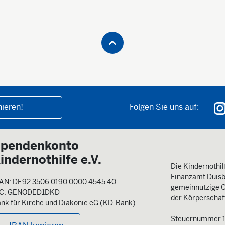
ieren!
Folgen Sie uns auf:
pendenkonto
indernothilfe e.V.
Die Kindernothilf
Finanzamt Duisb
AN: DE92 3506 0190 0000 4545 40
gemeinnützige O
IC: GENODED1DKD
der Körperschaft
nk für Kirche und Diakonie eG (KD-Bank)
Steuernummer 