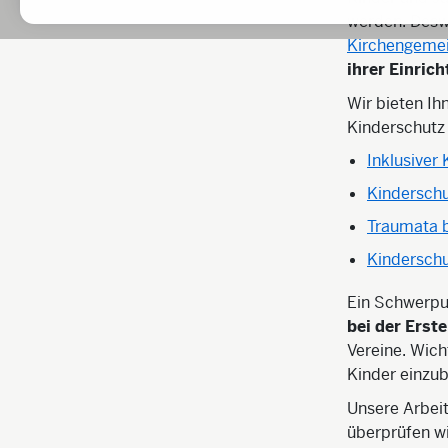
werden. Deswe
Kirchengemei
ihrer Einric
Wir bieten I
Kinderschutz 
Inklusiver
Kinderschu
Traumata b
Kinderschu
Ein Schwerpun
bei der Erst
Vereine. Wicht
Kinder einzub
Unsere Arbeit
überprüfen wir