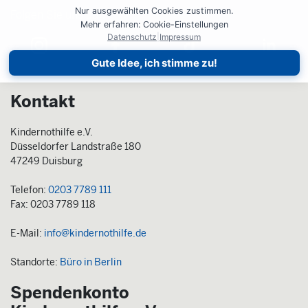
Nur ausgewählten Cookies zustimmen.
Folgen Sie uns auf:
Folgen Sie uns auf:
Mehr erfahren: Cookie-Einstellungen
Datenschutz
|
Impressum
Gute Idee, ich stimme zu!
Kontakt
Kindernothilfe e.V.
Düsseldorfer Landstraße 180
47249 Duisburg
Telefon:
0203 7789 111
Fax: 0203 7789 118
E-Mail:
info@kindernothilfe.de
Standorte:
Büro in Berlin
Spendenkonto