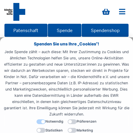
Patenschaft
Spende
Spendenshop
Spenden Sie uns Ihre „Cookies“!
Startseite
Engagieren
Zeit spenden
Ehrenamt
Jede Spende zählt – auch diese: Mit Ihrer Zustimmung zu Cookies und
Veranstaltungsdetailseite
ähnlichen Technologien helfen Sie uns, unsere Online-Aktivitäten
effizienter zu gestalten und neue Unterstützer:innen zu gewinnen. Was
wir dadurch an Werbekosten sparen, stecken wir direkt in Projekte für
Kinder in Not. Dafür verarbeiten wir – die Kindernothilfe e.V. und unsere
Partner – personenbezogene Daten (z.B. IP-Adresse) zu statistischen
und Marketingzwecken, einschließlich personalisierter Werbung. Dies
kann eine Datenübermittlung in Länder außerhalb des EWR
einschließen, in denen kein gleichwertiges Datenschutzniveau
garantiert ist. Ihre Einwilligung können Sie jederzeit mit Wirkung für die
Zukunft widerrufen.
Jetzt Newsletter abonnieren!
Notwendig
Präferenzen
Statistiken
Marketing