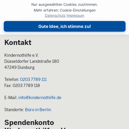
Nur ausgewählten Cookies zustimmen.
Folgen Sie uns auf:
Folgen Sie uns auf:
Mehr erfahren: Cookie-Einstellungen
Datenschutz
|
Impressum
Gute Idee, ich stimme zu!
Kontakt
Kindernothilfe e.V.
Düsseldorfer Landstraße 180
47249 Duisburg
Telefon:
0203 7789 111
Fax: 0203 7789 118
E-Mail:
info@kindernothilfe.de
Standorte:
Büro in Berlin
Spendenkonto