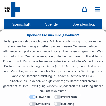
Patenschaft
Spende
Spendenshop
Spenden Sie uns Ihre „Cookies“!
Startseite
Engagieren
Zeit spenden
Ehrenamt
Jede Spende zählt – auch diese: Mit Ihrer Zustimmung zu Cookies und
Veranstaltungsdetailseite
ähnlichen Technologien helfen Sie uns, unsere Online-Aktivitäten
effizienter zu gestalten und neue Unterstützer:innen zu gewinnen. Was
wir dadurch an Werbekosten sparen, stecken wir direkt in Projekte für
Kinder in Not. Dafür verarbeiten wir – die Kindernothilfe e.V. und unsere
Partner – personenbezogene Daten (z.B. IP-Adresse) zu statistischen
und Marketingzwecken, einschließlich personalisierter Werbung. Dies
kann eine Datenübermittlung in Länder außerhalb des EWR
einschließen, in denen kein gleichwertiges Datenschutzniveau
garantiert ist. Ihre Einwilligung können Sie jederzeit mit Wirkung für die
Zukunft widerrufen.
Jetzt Newsletter abonnieren!
Notwendig
Präferenzen
Statistiken
Marketing