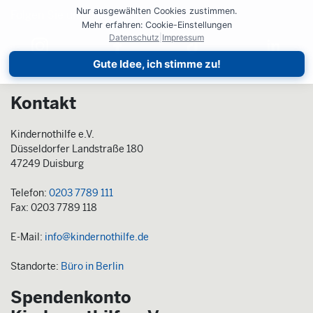
Nur ausgewählten Cookies zustimmen.
Folgen Sie uns auf:
Folgen Sie uns auf:
Mehr erfahren: Cookie-Einstellungen
Datenschutz
|
Impressum
Gute Idee, ich stimme zu!
Kontakt
Kindernothilfe e.V.
Düsseldorfer Landstraße 180
47249 Duisburg
Telefon:
0203 7789 111
Fax: 0203 7789 118
E-Mail:
info@kindernothilfe.de
Standorte:
Büro in Berlin
Spendenkonto