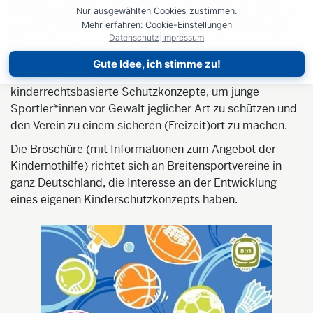
Die Kindernothilfe unterstützt deutschlandweit Vereine
Nur ausgewählten Cookies zustimmen.
aus dem Profi- und Breitensport dabei, Kinderschutz in
Mehr erfahren: Cookie-Einstellungen
Datenschutz
|
Impressum
ihren Vereinen zu stärken. Dazu berät und entwickelt sie
gemeinsam mit Mitarbeitenden, Kindern und
Gute Idee, ich stimme zu!
Jugendlichen der Vereine individuelle und
kinderrechtsbasierte Schutzkonzepte, um junge
Sportler*innen vor Gewalt jeglicher Art zu schützen und
den Verein zu einem sicheren (Freizeit)ort zu machen.
Die Broschüre (mit Informationen zum Angebot der
Kindernothilfe) richtet sich an Breitensportvereine in
ganz Deutschland, die Interesse an der Entwicklung
eines eigenen Kinderschutzkonzepts haben.