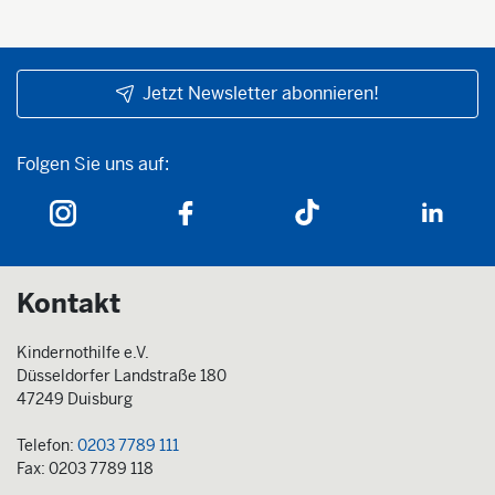
Jetzt Newsletter abonnieren!
Folgen Sie uns auf:
Folgen Sie uns auf:
Kontakt
Kindernothilfe e.V.
Düsseldorfer Landstraße 180
47249 Duisburg
Telefon:
0203 7789 111
Fax: 0203 7789 118