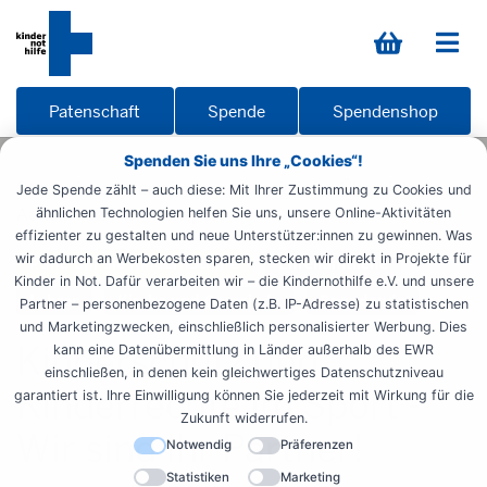
Patenschaft
Spende
Spendenshop
Spenden Sie uns Ihre „Cookies“!
Startseite
Informieren
Materialien
Übersicht
Jede Spende zählt – auch diese: Mit Ihrer Zustimmung zu Cookies und
ActionKidz
Breitensport
ähnlichen Technologien helfen Sie uns, unsere Online-Aktivitäten
effizienter zu gestalten und neue Unterstützer:innen zu gewinnen. Was
wir dadurch an Werbekosten sparen, stecken wir direkt in Projekte für
Rund um die Kindernothilfe
Ehrenamtliche
Kinder in Not. Dafür verarbeiten wir – die Kindernothilfe e.V. und unsere
Lehrer
Kirche und Gemeinde
Spendende
Partner – personenbezogene Daten (z.B. IP-Adresse) zu statistischen
und Marketingzwecken, einschließlich personalisierter Werbung. Dies
Kinderschutz und
kann eine Datenübermittlung in Länder außerhalb des EWR
einschließen, in denen kein gleichwertiges Datenschutzniveau
Kinderrechte im Sport -
garantiert ist. Ihre Einwilligung können Sie jederzeit mit Wirkung für die
Zukunft widerrufen.
Wir sind Ihr Partner!
Notwendig
Präferenzen
Statistiken
Marketing