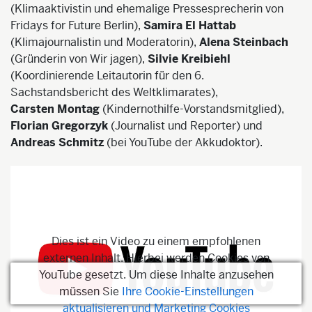
(Klimaaktivistin und ehemalige Pressesprecherin von
Fridays for Future Berlin),
Samira El Hattab
(Klimajournalistin und Moderatorin),
Alena Steinbach
(Gründerin von Wir jagen),
Silvie Kreibiehl
(Koordinierende Leitautorin für den 6.
Sachstandsbericht des Weltklimarates),
Carsten Montag
(Kindernothilfe-Vorstandsmitglied),
Florian Gregorzyk
(Journalist und Reporter) und
Andreas Schmitz
(bei YouTube der Akkudoktor).
Dies ist ein Video zu einem empfohlenen
externen Inhalt. Hierbei werden Cookies von
YouTube gesetzt. Um diese Inhalte anzusehen
müssen Sie
Ihre Cookie-Einstellungen
aktualisieren und Marketing Cookies