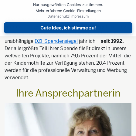
Nur ausgewählten Cookies zustimmen.
Mehr erfahren: Cookie-Einstellungen
Datenschutz
|
Impressum
Alles, was wir tun, ist darauf ausgerichtet,
verantwortungsvoll mit Ihrer Spende umzugehen. Dass
Gute Idee, ich stimme zu!
wir unsere Aufgabe sehr gut erfüllen, bestätigt uns das
unabhängige
DZI-Spendensiegel
jährlich –
seit 1992.
Der allergrößte Teil Ihrer Spende fließt direkt in unsere
weltweiten Projekte, nämlich 79,6 Prozent der Mittel, die
der Kindernothilfe zur Verfügung stehen. 20,4 Prozent
werden für die professionelle Verwaltung und Werbung
verwendet.
Ihre Ansprechpartnerin