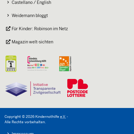
Castellano / English
Weidemann bloggt
Für Kinder: Robinson im Netz
Magazin welt-sichten
Copyright
©
2026
Kindernothilfe
e.V.
-
Alle Rechte vorbehalten.