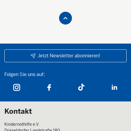
Jetzt Newsletter abonnieren!
Folgen Sie uns auf:
Folgen Sie uns auf:
Kontakt
Kindernothilfe e.V.
Düsseldorfer Landstraße 180