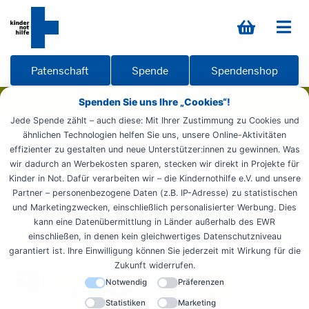
Patenschaft
Spende
Spendenshop
Spenden Sie uns Ihre „Cookies“!
Jede Spende zählt – auch diese: Mit Ihrer Zustimmung zu Cookies und
ähnlichen Technologien helfen Sie uns, unsere Online-Aktivitäten
Starten Sie Ihre eigene Spendenaktion
effizienter zu gestalten und neue Unterstützer:innen zu gewinnen. Was
wir dadurch an Werbekosten sparen, stecken wir direkt in Projekte für
Kinder in Not. Dafür verarbeiten wir – die Kindernothilfe e.V. und unsere
Partner – personenbezogene Daten (z.B. IP-Adresse) zu statistischen
und Marketingzwecken, einschließlich personalisierter Werbung. Dies
Seriös und effizient
kann eine Datenübermittlung in Länder außerhalb des EWR
einschließen, in denen kein gleichwertiges Datenschutzniveau
garantiert ist. Ihre Einwilligung können Sie jederzeit mit Wirkung für die
Zukunft widerrufen.
Notwendig
Präferenzen
Statistiken
Marketing