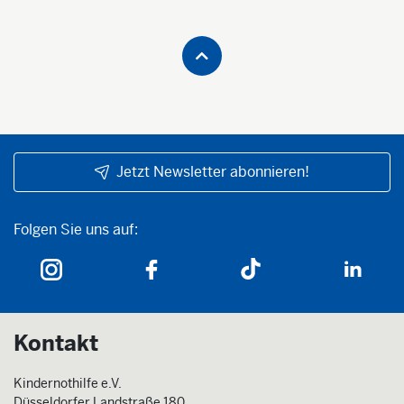
Jetzt Newsletter abonnieren!
Folgen Sie uns auf:
Folgen Sie uns auf:
Kontakt
Kindernothilfe e.V.
Düsseldorfer Landstraße 180