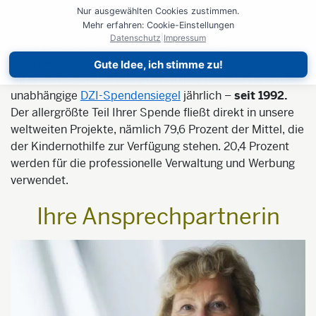
Nur ausgewählten Cookies zustimmen.
Mehr erfahren: Cookie-Einstellungen
Datenschutz
|
Impressum
Alles, was wir tun, ist darauf ausgerichtet,
verantwortungsvoll mit Ihrer Spende umzugehen. Dass
Gute Idee, ich stimme zu!
wir unsere Aufgabe sehr gut erfüllen, bestätigt uns das
unabhängige
DZI-Spendensiegel
jährlich –
seit 1992.
Der allergrößte Teil Ihrer Spende fließt direkt in unsere
weltweiten Projekte, nämlich 79,6 Prozent der Mittel, die
der Kindernothilfe zur Verfügung stehen. 20,4 Prozent
werden für die professionelle Verwaltung und Werbung
verwendet.
Ihre Ansprechpartnerin