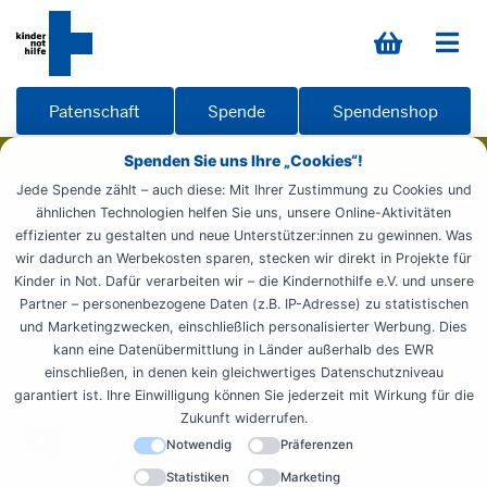
Patenschaft
Spende
Spendenshop
Spenden Sie uns Ihre „Cookies“!
Jede Spende zählt – auch diese: Mit Ihrer Zustimmung zu Cookies und
ähnlichen Technologien helfen Sie uns, unsere Online-Aktivitäten
Starten Sie Ihre eigene Spendenaktion
effizienter zu gestalten und neue Unterstützer:innen zu gewinnen. Was
wir dadurch an Werbekosten sparen, stecken wir direkt in Projekte für
Kinder in Not. Dafür verarbeiten wir – die Kindernothilfe e.V. und unsere
Partner – personenbezogene Daten (z.B. IP-Adresse) zu statistischen
und Marketingzwecken, einschließlich personalisierter Werbung. Dies
Seriös und effizient
kann eine Datenübermittlung in Länder außerhalb des EWR
einschließen, in denen kein gleichwertiges Datenschutzniveau
garantiert ist. Ihre Einwilligung können Sie jederzeit mit Wirkung für die
Zukunft widerrufen.
Notwendig
Präferenzen
Statistiken
Marketing