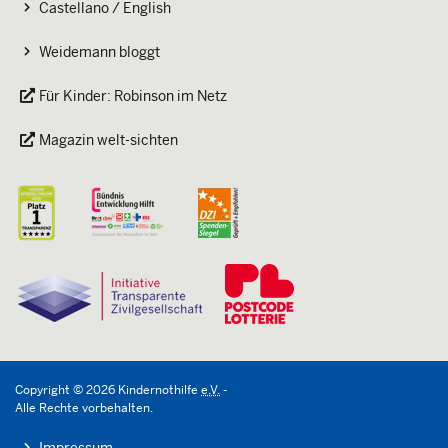
Castellano / English
Weidemann bloggt
Für Kinder: Robinson im Netz
Magazin welt-sichten
Copyright
©
2026
Kindernothilfe
e.V.
-
Alle Rechte vorbehalten.