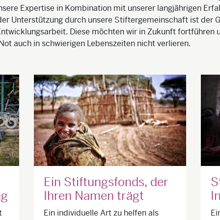
sere Expertise in Kombination mit unserer langjährigen Erf
 der Unterstützung durch unsere Stiftergemeinschaft ist der G
Entwicklungsarbeit. Diese möchten wir in Zukunft fortführen
 Not auch in schwierigen Lebenszeiten nicht verlieren.
Ein Stiftungsfonds, der
S
ng
Ihren Namen trägt
I
t
Ein individuelle Art zu helfen als
Ei