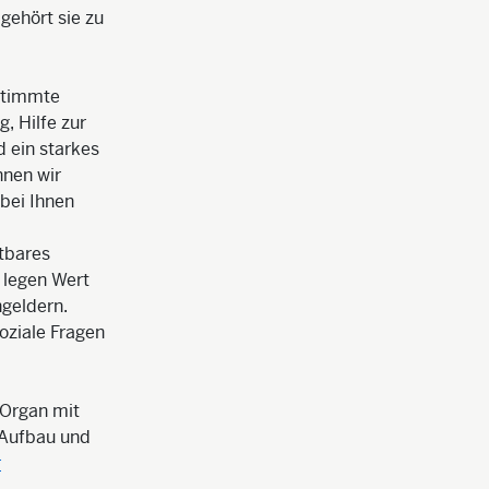
gehört sie zu
estimmte
, Hilfe zur
 ein starkes
nnen wir
 bei Ihnen
htbares
r legen Wert
geldern.
soziale Fragen
 Organ mit
 Aufbau und
r