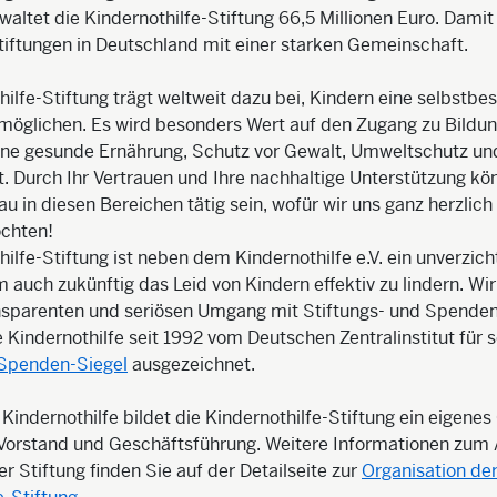
altet die Kindernothilfe-Stiftung 66,5 Millionen Euro. Damit 
iftungen in Deutschland mit einer starken Gemeinschaft.
hilfe-Stiftung trägt weltweit dazu bei, Kindern eine selbstb
möglichen. Es wird besonders Wert auf den Zugang zu Bildung
eine gesunde Ernährung, Schutz vor Gewalt, Umweltschutz und
. Durch Ihr Vertrauen und Ihre nachhaltige Unterstützung kö
au in diesen Bereichen tätig sein, wofür wir uns ganz herzlich
chten!
hilfe-Stiftung ist neben dem Kindernothilfe e.V. ein unverzic
 auch zukünftig das Leid von Kindern effektiv zu lindern. Wi
ansparenten und seriösen Umgang mit Stiftungs- und Spenden
e Kindernothilfe seit 1992 vom Deutschen Zentralinstitut für 
Spenden-Siegel
ausgezeichnet.
 Kindernothilfe bildet die Kindernothilfe-Stiftung ein eigenes
, Vorstand und Geschäftsführung. Weitere Informationen zum
r Stiftung finden Sie auf der Detailseite zur
Organisation de