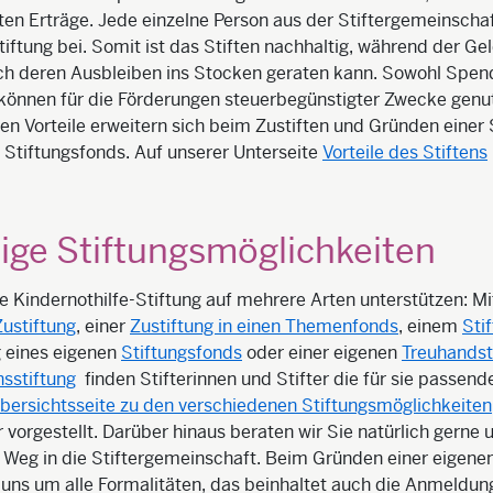
ten Erträge. Jede einzelne Person aus der Stiftergemeinscha
tiftung bei. Somit ist das Stiften nachhaltig, während der Gel
h deren Ausbleiben ins Stocken geraten kann. Sowohl Spen
 können für die Förderungen steuerbegünstigter Zwecke genu
hen Vorteile erweitern sich beim Zustiften und Gründen einer 
 Stiftungsfonds. Auf unserer Unterseite
Vorteile des Stiftens
ltige Stiftungsmöglichkeiten
e Kindernothilfe-Stiftung auf mehrere Arten unterstützen: Mi
Zustiftung
, einer
Zustiftung in einen Themenfonds
, einem
Sti
 eines eigenen
Stiftungsfonds
oder einer eigenen
Treuhandst
sstiftung
finden Stifterinnen und Stifter die für sie passende
bersichtsseite zu den verschiedenen Stiftungsmöglichkeiten
 vorgestellt. Darüber hinaus beraten wir Sie natürlich gerne 
 Weg in die Stiftergemeinschaft. Beim Gründen einer eigenen
uns um alle Formalitäten, das beinhaltet auch die Anmeldun