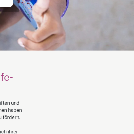
fe-
iften und
chen haben
u fördern.
ch ihrer