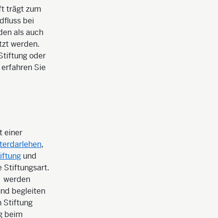
ft trägt zum
dfluss bei
den als auch
tzt werden.
Stiftung oder
erfahren Sie
t einer
fterdarlehen
,
iftung
und
 Stiftungsart.
werden
und begleiten
 Stiftung
g beim