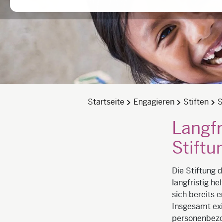
Startseite
Engagieren
Stiften
S
Langfr
Stiftu
Die Stiftung 
langfristig h
sich bereits 
Insgesamt exi
personenbezo