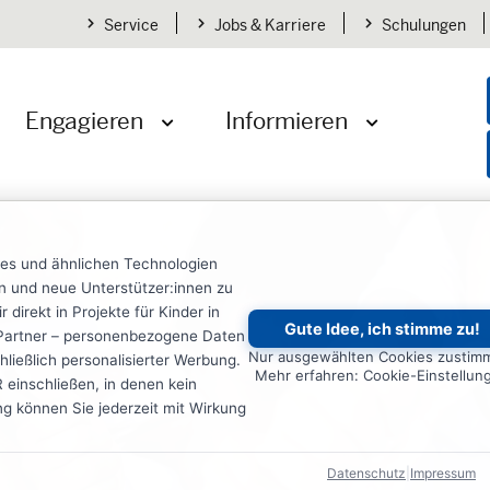
Service
Jobs & Karriere
Schulungen
Engagieren
Informieren
öffnen
Menü öffnen
Menü öffnen
ies und ähnlichen Technologien
ten und neue Unterstützer:innen zu
irekt in Projekte für Kinder in
Gute Idee, ich stimme zu!
re Partner – personenbezogene Daten
Nur ausgewählten Cookies zustim
ließlich personalisierter Werbung.
Mehr erfahren: Cookie-Einstellun
einschließen, in denen kein
ung können Sie jederzeit mit Wirkung
Datenschutz
|
Impressum