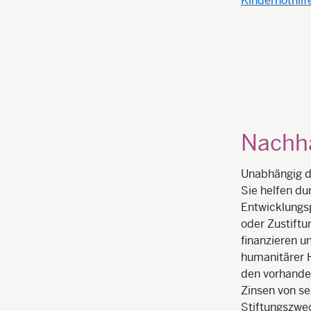
Kindernothilf
Nachha
Unabhängig d
Sie helfen du
Entwicklungsp
oder Zustiftu
finanzieren u
humanitärer H
den vorhande
Zinsen von se
Stiftungszwec