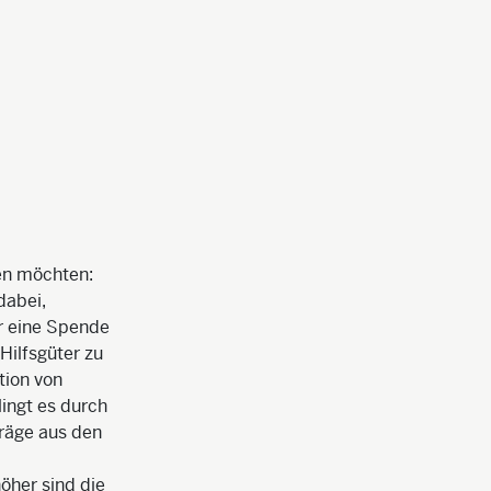
en möchten:
dabei,
ür eine Spende
Hilfsgüter zu
tion von
lingt es durch
räge aus den
öher sind die