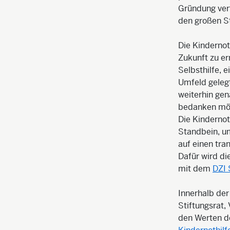
Gründung verw
den großen St
Die Kindernot
Zukunft zu er
Selbsthilfe, 
Umfeld gelegt
weiterhin gen
bedanken mö
Die Kindernot
Standbein, um
auf einen tr
Dafür wird di
mit dem
DZI 
Innerhalb der
Stiftungsrat
den Werten de