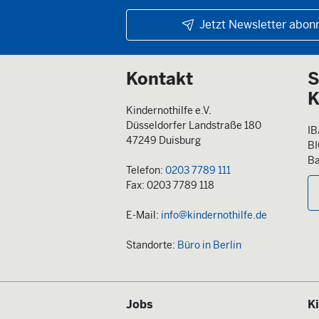
Jetzt Newsletter abonn
Kontakt
S
K
Kindernothilfe e.V.
Düsseldorfer Landstraße 180
IB
47249 Duisburg
B
Ba
Telefon:
0203 7789 111
Fax: 0203 7789 118
E-Mail:
info@kindernothilfe.de
Standorte:
Büro in Berlin
Jobs
K