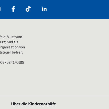
Folgen Sie uns auf:
e e. V. ist vom
urg-Süd als
rganisation von
steuer befreit.
109/5841/0188
Über die Kindernothilfe