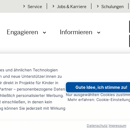
Service
Jobs & Karriere
Schulungen
Engagieren
Informieren
öffnen
Menü öffnen
Menü öffnen
den
Ehrenamt
AdvStand
ies und ähnlichen Technologien
ten und neue Unterstützer:innen zu
nd
irekt in Projekte für Kinder in
Gute Idee, ich stimme zu!
re Partner – personenbezogene Daten
Nur ausgewählten Cookies zustim
ließlich personalisierter Werbung.
Mehr erfahren: Cookie-Einstellun
einschließen, in denen kein
Status
ung können Sie jederzeit mit Wirkung
Zuende
Datenschutz
|
Impressum