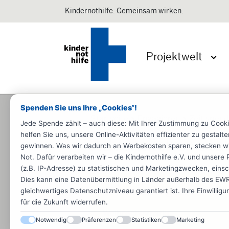
Kindernothilfe. Gemeinsam wirken.
Projektwelt
Menü 
Spenden Sie uns Ihre „Cookies“!
Startseite
Engagieren
Zeit spen
Jede Spende zählt – auch diese: Mit Ihrer Zustimmung zu Cook
helfen Sie uns, unsere Online-Aktivitäten effizienter zu gestal
Adventlicher Sta
gewinnen. Was wir dadurch an Werbekosten sparen, stecken wir d
Not. Dafür verarbeiten wir – die Kindernothilfe e.V. und unse
(z.B. IP-Adresse) zu statistischen und Marketingzwecken, einsch
Dies kann eine Datenübermittlung in Länder außerhalb des EWR 
Veranstaltungsart
gleichwertiges Datenschutzniveau garantiert ist. Ihre Einwillig
für die Zukunft widerrufen.
Weihnachtsmarkt
Notwendig
Präferenzen
Statistiken
Marketing