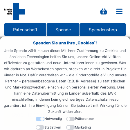
Patenschaft
Spende
Spendenshop
Spenden Sie uns Ihre „Cookies“!
Startseite
Engagieren
Zeit spenden
Ehrenamt
Jede Spende zählt – auch diese: Mit Ihrer Zustimmung zu Cookies und
biegerpark26
ähnlichen Technologien helfen Sie uns, unsere Online-Aktivitäten
effizienter zu gestalten und neue Unterstützer:innen zu gewinnen. Was
Biegerfest
wir dadurch an Werbekosten sparen, stecken wir direkt in Projekte für
Kinder in Not. Dafür verarbeiten wir – die Kindernothilfe e.V. und unsere
Partner – personenbezogene Daten (z.B. IP-Adresse) zu statistischen
und Marketingzwecken, einschließlich personalisierter Werbung. Dies
kann eine Datenübermittlung in Länder außerhalb des EWR
Wann?
einschließen, in denen kein gleichwertiges Datenschutzniveau
garantiert ist. Ihre Einwilligung können Sie jederzeit mit Wirkung für die
17.07.2026
Zukunft widerrufen.
12:00 - 17:00 Uhr
Notwendig
Präferenzen
Statistiken
Marketing