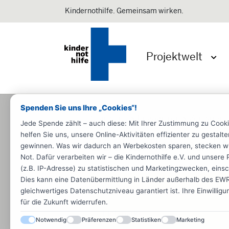
Kindernothilfe. Gemeinsam wirken.
Projektwelt
Menü 
Spenden Sie uns Ihre „Cookies“!
Startseite
Engagieren
Zeit spen
Jede Spende zählt – auch diese: Mit Ihrer Zustimmung zu Cook
helfen Sie uns, unsere Online-Aktivitäten effizienter zu gestal
Bücherflohmarkt
gewinnen. Was wir dadurch an Werbekosten sparen, stecken wir d
Not. Dafür verarbeiten wir – die Kindernothilfe e.V. und unse
(z.B. IP-Adresse) zu statistischen und Marketingzwecken, einsch
Dies kann eine Datenübermittlung in Länder außerhalb des EWR 
Veranstaltungsart
gleichwertiges Datenschutzniveau garantiert ist. Ihre Einwillig
für die Zukunft widerrufen.
Flohmarkt
Notwendig
Präferenzen
Statistiken
Marketing