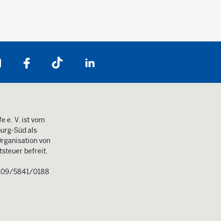
Folgen Sie uns auf:
e e. V. ist vom
urg-Süd als
rganisation von
steuer befreit.
109/5841/0188