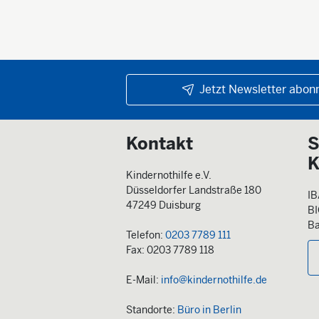
Jetzt Newsletter abonn
Kontakt
S
K
Kindernothilfe e.V.
Düsseldorfer Landstraße 180
IB
47249 Duisburg
B
Ba
Telefon:
0203 7789 111
Fax: 0203 7789 118
E-Mail:
info@kindernothilfe.de
Standorte:
Büro in Berlin