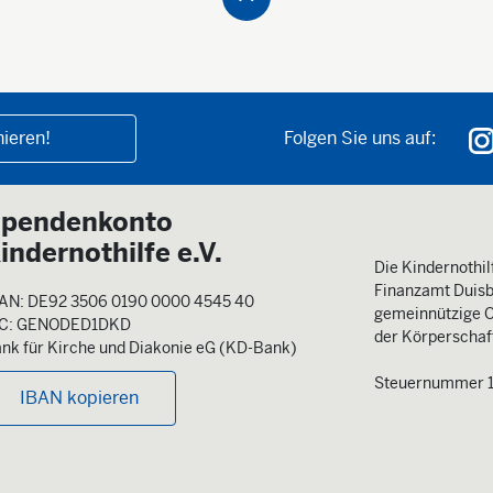
ieren!
Folgen Sie uns auf:
pendenkonto
indernothilfe e.V.
Die Kindernothilf
Finanzamt Duisb
AN: DE92 3506 0190 0000 4545 40
gemeinnützige O
IC: GENODED1DKD
der Körperschaft
nk für Kirche und Diakonie eG (KD-Bank)
Steuernummer 
IBAN kopieren