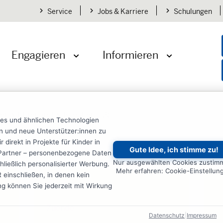
Service
Jobs & Karriere
Schulungen
Engagieren
Informieren
öffnen
Menü öffnen
Menü öffnen
den
Ehrenamt
buecher-1-26
ies und ähnlichen Technologien
ten und neue Unterstützer:innen zu
irekt in Projekte für Kinder in
Gute Idee, ich stimme zu!
re Partner – personenbezogene Daten
Nur ausgewählten Cookies zustim
ließlich personalisierter Werbung.
Mehr erfahren: Cookie-Einstellun
einschließen, in denen kein
Status
ung können Sie jederzeit mit Wirkung
Zuende
Datenschutz
|
Impressum