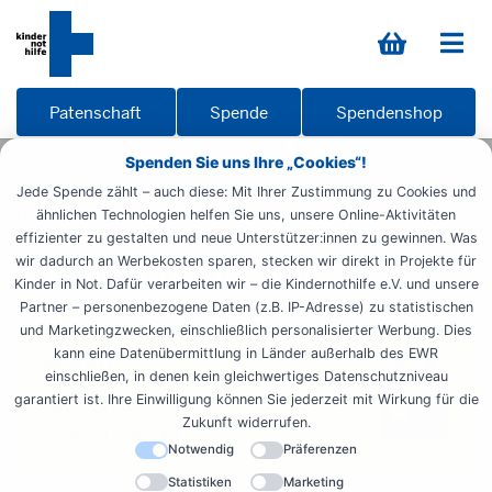
Patenschaft
Spende
Spendenshop
Spenden Sie uns Ihre „Cookies“!
Startseite
Engagieren
Zeit spenden
Ehrenamt
Jede Spende zählt – auch diese: Mit Ihrer Zustimmung zu Cookies und
buecher-1-26
ähnlichen Technologien helfen Sie uns, unsere Online-Aktivitäten
effizienter zu gestalten und neue Unterstützer:innen zu gewinnen. Was
Bücherflohmarkt
wir dadurch an Werbekosten sparen, stecken wir direkt in Projekte für
Kinder in Not. Dafür verarbeiten wir – die Kindernothilfe e.V. und unsere
Partner – personenbezogene Daten (z.B. IP-Adresse) zu statistischen
und Marketingzwecken, einschließlich personalisierter Werbung. Dies
kann eine Datenübermittlung in Länder außerhalb des EWR
Wann?
einschließen, in denen kein gleichwertiges Datenschutzniveau
garantiert ist. Ihre Einwilligung können Sie jederzeit mit Wirkung für die
22.03.2026
Zukunft widerrufen.
11:00 - 17:00 Uhr
Notwendig
Präferenzen
Statistiken
Marketing