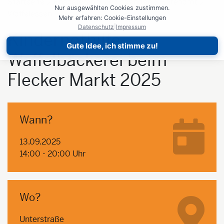
Startseite
Engagieren
Zeit spenden
Ehrenamt
Nur ausgewählten Cookies zustimmen.
Waffelessen
Mehr erfahren: Cookie-Einstellungen
Datenschutz
|
Impressum
Kindernothilfe-
Gute Idee, ich stimme zu!
Waffelbäckerei beim
Flecker Markt 2025
Wann?
13.09.2025
14:00 - 20:00 Uhr
Wo?
Unterstraße