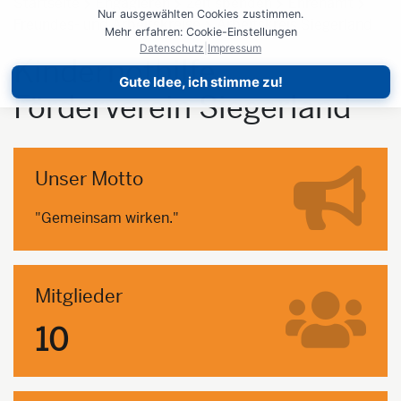
Startseite
Engagieren
Zeit spenden
Ehrenamt
Nur ausgewählten Cookies zustimmen.
Freundes- und Arbeitskreise
Arbeitskreis Siegerland
Mehr erfahren: Cookie-Einstellungen
Datenschutz
|
Impressum
Kindernothilfe
Gute Idee, ich stimme zu!
Förderverein Siegerland
Unser Motto
"Gemeinsam wirken."
Mitglieder
10