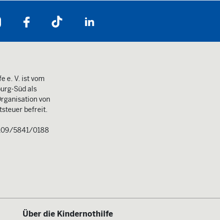
Folgen Sie uns auf:
e e. V. ist vom
urg-Süd als
rganisation von
steuer befreit.
109/5841/0188
Über die Kindernothilfe