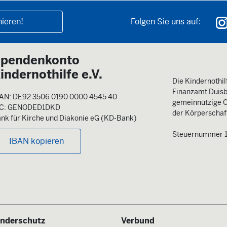
ieren!
Folgen Sie uns auf:
pendenkonto
indernothilfe e.V.
Die Kindernothilf
Finanzamt Duisb
AN: DE92 3506 0190 0000 4545 40
gemeinnützige O
IC: GENODED1DKD
der Körperschaft
nk für Kirche und Diakonie eG (KD-Bank)
Steuernummer 
IBAN kopieren
inderschutz
Verbund