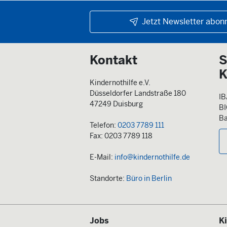
Jetzt Newsletter abonn
Kontakt
S
K
Kindernothilfe e.V.
Düsseldorfer Landstraße 180
IB
47249 Duisburg
B
Ba
Telefon:
0203 7789 111
Fax: 0203 7789 118
E-Mail:
info@kindernothilfe.de
Standorte:
Büro in Berlin
Jobs
K