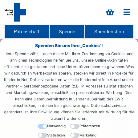
Patenschaft
Spende
Spendenshop
Spenden Sie uns Ihre „Cookies“!
Startseite
Engagieren
Zeit spenden
Ehrenamt
Jede Spende zählt – auch diese: Mit Ihrer Zustimmung zu Cookies und
Geburtstag25
ähnlichen Technologien helfen Sie uns, unsere Online-Aktivitäten
effizienter zu gestalten und neue Unterstützer:innen zu gewinnen. Was
Geburtstagsfeier des
wir dadurch an Werbekosten sparen, stecken wir direkt in Projekte für
Kinder in Not. Dafür verarbeiten wir – die Kindernothilfe e.V. und unsere
Förderkreises
Partner – personenbezogene Daten (z.B. IP-Adresse) zu statistischen
und Marketingzwecken, einschließlich personalisierter Werbung. Dies
kann eine Datenübermittlung in Länder außerhalb des EWR
einschließen, in denen kein gleichwertiges Datenschutzniveau
garantiert ist. Ihre Einwilligung können Sie jederzeit mit Wirkung für die
Wann?
Zukunft widerrufen.
Notwendig
Präferenzen
15.02.2025
10:00 - 15:00 Uhr
Statistiken
Marketing