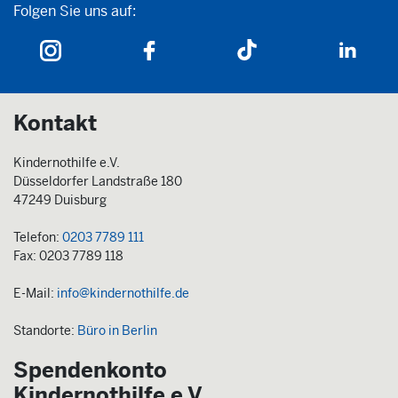
Folgen Sie uns auf:
Folgen Sie uns auf:
Kontakt
Kindernothilfe e.V.
Düsseldorfer Landstraße 180
47249 Duisburg
Telefon:
0203 7789 111
Fax: 0203 7789 118
E-Mail:
info@kindernothilfe.de
Standorte:
Büro in Berlin
Spendenkonto
Kindernothilfe e.V.