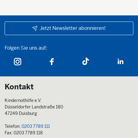
Jetzt Newsletter abonnieren!
Folgen Sie uns auf:
Folgen Sie uns auf:
Kontakt
Kindernothilfe e.V.
Düsseldorfer Landstraße 180
47249 Duisburg
Telefon:
0203 7789 111
Fax: 0203 7789 118