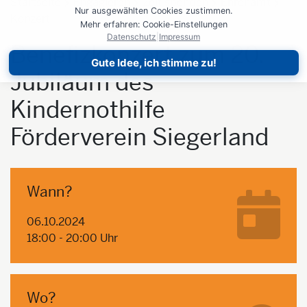
Startseite
Engagieren
Zeit spenden
Ehrenamt
Nur ausgewählten Cookies zustimmen.
Konzert
Mehr erfahren: Cookie-Einstellungen
Datenschutz
|
Impressum
Benefizkonzert zum 20.
Gute Idee, ich stimme zu!
Jubiläum des
Kindernothilfe
Förderverein Siegerland
Wann?
06.10.2024
18:00 - 20:00 Uhr
Wo?