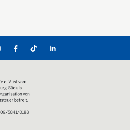
Folgen Sie uns auf:
e e. V. ist vom
urg-Süd als
rganisation von
steuer befreit.
109/5841/0188