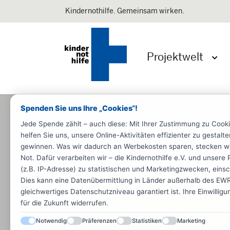
Kindernothilfe. Gemeinsam wirken.
Projektwelt
Menü 
Spenden Sie uns Ihre „Cookies“!
Startseite
Engagieren
Zeit spen
Jede Spende zählt – auch diese: Mit Ihrer Zustimmung zu Cook
helfen Sie uns, unsere Online-Aktivitäten effizienter zu gestal
LutherRatten-Ki
gewinnen. Was wir dadurch an Werbekosten sparen, stecken wir d
Not. Dafür verarbeiten wir – die Kindernothilfe e.V. und unse
(z.B. IP-Adresse) zu statistischen und Marketingzwecken, einsch
Dies kann eine Datenübermittlung in Länder außerhalb des EWR 
Veranstaltungsart
gleichwertiges Datenschutzniveau garantiert ist. Ihre Einwillig
für die Zukunft widerrufen.
Benefizveranstaltung
Notwendig
Präferenzen
Statistiken
Marketing