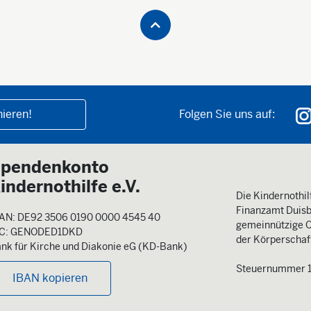
ieren!
Folgen Sie uns auf:
pendenkonto
indernothilfe e.V.
Die Kindernothilf
Finanzamt Duisb
AN: DE92 3506 0190 0000 4545 40
gemeinnützige O
IC: GENODED1DKD
der Körperschaft
nk für Kirche und Diakonie eG (KD-Bank)
Steuernummer 
IBAN kopieren