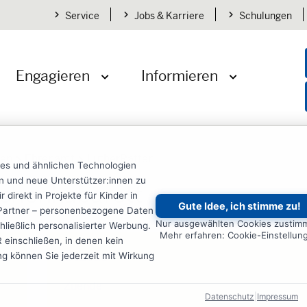
Service
Jobs & Karriere
Schulungen
Engagieren
Informieren
öffnen
Menü öffnen
Menü öffnen
den
Ehrenamt
LutherRatten
ies und ähnlichen Technologien
ten und neue Unterstützer:innen zu
rchenkabarett
irekt in Projekte für Kinder in
Gute Idee, ich stimme zu!
re Partner – personenbezogene Daten
Nur ausgewählten Cookies zustim
ließlich personalisierter Werbung.
Mehr erfahren: Cookie-Einstellun
einschließen, in denen kein
Status
ung können Sie jederzeit mit Wirkung
Zuende
Datenschutz
|
Impressum