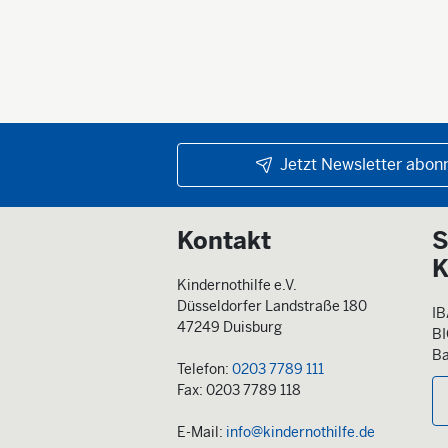
Jetzt Newsletter abonn
Kontakt
S
K
Kindernothilfe e.V.
Düsseldorfer Landstraße 180
IB
47249 Duisburg
B
Ba
Telefon:
0203 7789 111
Fax: 0203 7789 118
E-Mail:
info@kindernothilfe.de