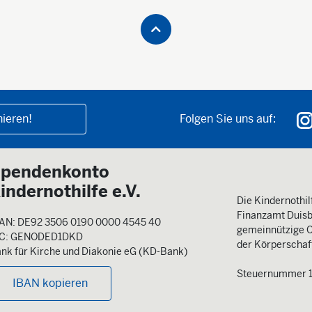
ieren!
Folgen Sie uns auf:
pendenkonto
indernothilfe e.V.
Die Kindernothilf
Finanzamt Duisb
AN: DE92 3506 0190 0000 4545 40
gemeinnützige O
IC: GENODED1DKD
der Körperschaft
nk für Kirche und Diakonie eG (KD-Bank)
Steuernummer 
IBAN kopieren