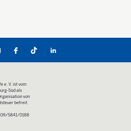
Folgen Sie uns auf:
e e. V. ist vom
urg-Süd als
rganisation von
steuer befreit.
109/5841/0188