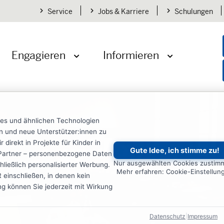
Service
Jobs & Karriere
Schulungen
Engagieren
Informieren
öffnen
Menü öffnen
Menü öffnen
ies und ähnlichen Technologien
ten und neue Unterstützer:innen zu
irekt in Projekte für Kinder in
Gute Idee, ich stimme zu!
re Partner – personenbezogene Daten
Nur ausgewählten Cookies zustim
ließlich personalisierter Werbung.
Mehr erfahren: Cookie-Einstellun
einschließen, in denen kein
ung können Sie jederzeit mit Wirkung
Datenschutz
|
Impressum