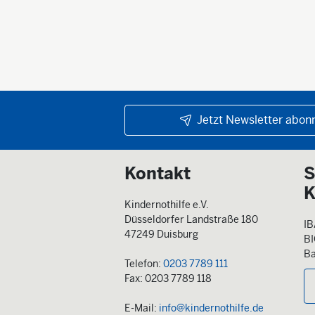
Jetzt Newsletter abonn
Kontakt
S
K
Kindernothilfe e.V.
Düsseldorfer Landstraße 180
IB
47249 Duisburg
B
Ba
Telefon:
0203 7789 111
Fax: 0203 7789 118
E-Mail:
info@kindernothilfe.de