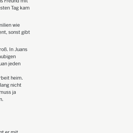
ns Freund mit
hsten Tag kam
ilien wie
nt, sonst gibt
roß. In Juans
taubigen
uan jeden
.
beit heim.
lang nicht
 muss ja
n.
nt er mit