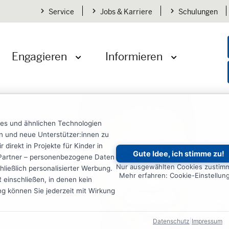
Service
Jobs & Karriere
Schulungen
Engagieren
Informieren
öffnen
Menü öffnen
Menü öffnen
ies und ähnlichen Technologien
ten und neue Unterstützer:innen zu
irekt in Projekte für Kinder in
Gute Idee, ich stimme zu!
re Partner – personenbezogene Daten
Nur ausgewählten Cookies zustim
ließlich personalisierter Werbung.
Mehr erfahren: Cookie-Einstellun
einschließen, in denen kein
ung können Sie jederzeit mit Wirkung
Datenschutz
|
Impressum