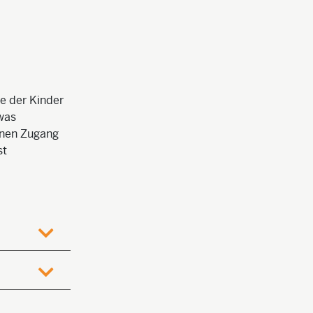
e der Kinder
twas
inen Zugang
st
öffnen
öffnen