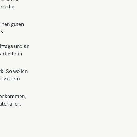
 so die
einen guten
as
ittags und an
arbeiterin
k. So wollen
en. Zudem
n bekommen,
terialien.