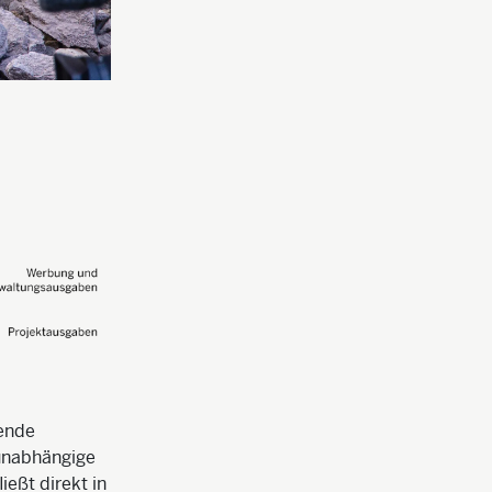
pende
 unabhängige
ießt direkt in