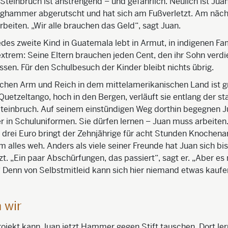
 Steinbruch ist anstrengend – und gefährlich. Neulich ist Jua
ghammer abgerutscht und hat sich am Fußverletzt. Am näc
rbeiten. „Wir alle brauchen das Geld“, sagt Juan.
des zweite Kind in Guatemala lebt in Armut, in indigenen Fam
 extrem: Seine Eltern brauchen jeden Cent, den ihr Sohn verdie
essen. Für den Schulbesuch der Kinder bleibt nichts übrig.
schen Arm und Reich in dem mittelamerikanischen Land ist g
uetzeltango, hoch in den Bergen, verläuft sie entlang der s
teinbruch. Auf seinem einstündigen Weg dorthin begegnen J
 in Schuluniformen. Sie dürfen lernen – Juan muss arbeiten
rei Euro bringt der Zehnjährige für acht Stunden Knochenar
m alles weh. Anders als viele seiner Freunde hat Juan sich bis
zt. „Ein paar Abschürfungen, das passiert“, sagt er. „Aber es
 Denn von Selbstmitleid kann sich hier niemand etwas kaufe
 wir
ojekt kann Juan jetzt Hammer gegen Stift tauschen. Dort ler