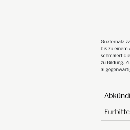
Guatemala zäh
bis zu einem 
schmälert di
zu Bildung. Z
allgegenwärti
Abkünd
Fürbitte