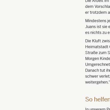
Die Arbeit im
dem Vorschla
er trotzdem a
Mindestens je
Juans ist sie
es nichts zu 
Die Kluft zwi
Heimatstadt Q
Straße zum S
Morgen Kinder
Umgerechnet d
Danach tut ih
schwer verlet
weitergehen.“
So helfen
In unserem Pr