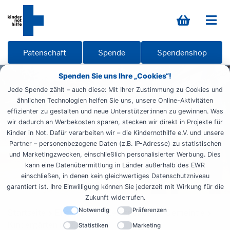
Patenschaft
Spende
Spendenshop
Spenden Sie uns Ihre „Cookies“!
Jede Spende zählt – auch diese: Mit Ihrer Zustimmung zu Cookies und
ähnlichen Technologien helfen Sie uns, unsere Online-Aktivitäten
effizienter zu gestalten und neue Unterstützer:innen zu gewinnen. Was
wir dadurch an Werbekosten sparen, stecken wir direkt in Projekte für
Kinder in Not. Dafür verarbeiten wir – die Kindernothilfe e.V. und unsere
Partner – personenbezogene Daten (z.B. IP-Adresse) zu statistischen
und Marketingzwecken, einschließlich personalisierter Werbung. Dies
kann eine Datenübermittlung in Länder außerhalb des EWR
einschließen, in denen kein gleichwertiges Datenschutzniveau
garantiert ist. Ihre Einwilligung können Sie jederzeit mit Wirkung für die
Zukunft widerrufen.
Notwendig
Präferenzen
Startseite
Engagieren
Zeit spenden
Gemeinde
Kindergärten in Ruanda
Statistiken
Marketing