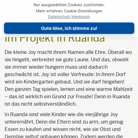
Nur ausgewählten Cookies zustimmen.
Abkündigung und
Mehr erfahren: Cookie-Einstellungen
Datenschutz
|
Impressum
Fürbitten für Kleinkinder
Gute Idee, ich stimme zu!
im Projekt in Ruanda
Die kleine Joy macht ihrem Namen alle Ehre. Überall wo
sie hingeht, verbreitet sie gute Laune. Und das, obwohl
sie immer wieder hungern muss und dadurch
geschwächt ist. Joy ist voller Vorfreude: In ihrem Dorf
wird ein Kindergarten gebaut. Und sie darf hingehen!
Den ganzen Tag spielen, lernen und eine warme Mahlzeit
– das ist wirklich ein Grund zur Freude! Denn in Ruanda
ist das nicht selbstverständlich.
In Ruanda sind viele Kinder wie die vierjährige Joy
unterernährt. Denn die Eltern sind zu arm, um genug
Essen zu kaufen und wissen nicht, wie sie Obst und
Gemüse selbst anbauen können. Zudem werden die