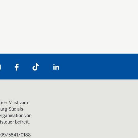
Folgen Sie uns auf:
e e. V. ist vom
urg-Süd als
rganisation von
steuer befreit.
109/5841/0188