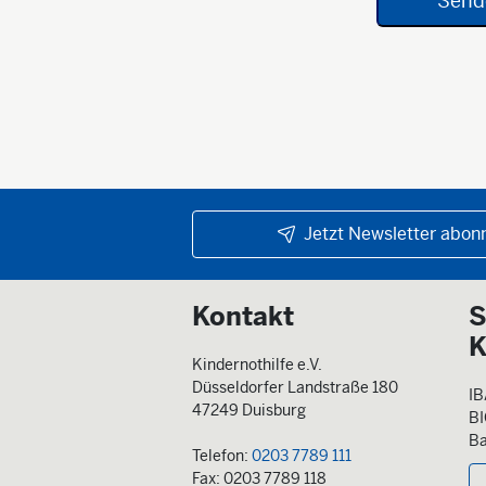
Jetzt Newsletter abonn
Kontakt
S
K
Kindernothilfe e.V.
Düsseldorfer Landstraße 180
IB
47249 Duisburg
B
Ba
Telefon:
0203 7789 111
Fax: 0203 7789 118