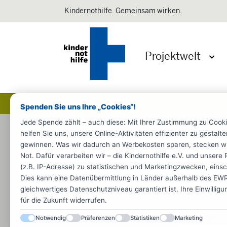
Kindernothilfe. Gemeinsam wirken.
Projektwelt
Menü 
Spenden Sie uns Ihre „Cookies“!
Jede Spende zählt – auch diese: Mit Ihrer Zustimmung zu Cook
Startseite
Häufige Fragen
Servic
helfen Sie uns, unsere Online-Aktivitäten effizienter zu gestal
gewinnen. Was wir dadurch an Werbekosten sparen, stecken wir d
Servi
Not. Dafür verarbeiten wir – die Kindernothilfe e.V. und unse
(z.B. IP-Adresse) zu statistischen und Marketingzwecken, einsch
Dies kann eine Datenübermittlung in Länder außerhalb des EWR 
Hier haben Si
gleichwertiges Datenschutzniveau garantiert ist. Ihre Einwillig
wenden. Fülle
für die Zukunft widerrufen.
Ihr Anliegen
Notwendig
Präferenzen
Statistiken
Marketing