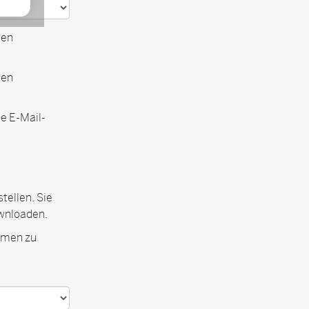
ten
ten
te E-Mail-
tellen. Sie
wnloaden.
hemen zu