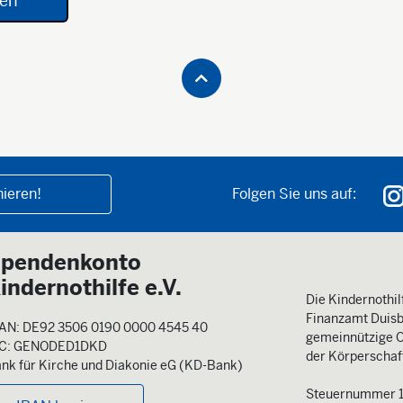
ieren!
Folgen Sie uns auf:
pendenkonto
indernothilfe e.V.
Die Kindernothilf
Finanzamt Duisb
AN: DE92 3506 0190 0000 4545 40
gemeinnützige O
IC: GENODED1DKD
der Körperschaft
nk für Kirche und Diakonie eG (KD-Bank)
Steuernummer 