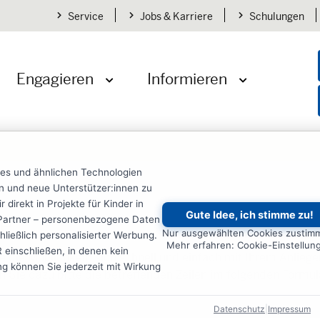
Service
Jobs & Karriere
Schulungen
Engagieren
Informieren
öffnen
Menü öffnen
Menü öffnen
ies und ähnlichen Technologien
e-Formular
ten und neue Unterstützer:innen zu
irekt in Projekte für Kinder in
Gute Idee, ich stimme zu!
ce
re Partner – personenbezogene Daten
Nur ausgewählten Cookies zustim
ließlich personalisierter Werbung.
Mehr erfahren: Cookie-Einstellun
einschließen, in denen kein
e die Möglichkeit, sich schnell und einfach mit Ihrem Anliege
ung können Sie jederzeit mit Wirkung
n Sie dazu bitte die betreffenden Zeilen im folgenden Formul
Datenschutz
|
Impressum