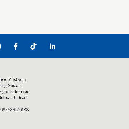
Folgen Sie uns auf:
e e. V. ist vom
urg-Süd als
rganisation von
steuer befreit.
109/5841/0188