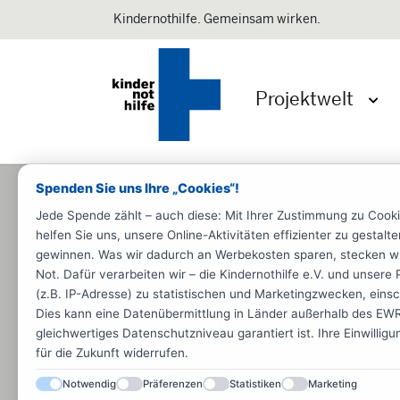
Kindernothilfe. Gemeinsam wirken.
Projektwelt
Menü 
Spenden Sie uns Ihre „Cookies“!
Startseite
Informieren
Materiali
Jede Spende zählt – auch diese: Mit Ihrer Zustimmung zu Cook
helfen Sie uns, unsere Online-Aktivitäten effizienter zu gestal
Kindermedien
Unterrichtsmateri
gewinnen. Was wir dadurch an Werbekosten sparen, stecken wir d
Not. Dafür verarbeiten wir – die Kindernothilfe e.V. und unse
Kinder, Kinder 3
(z.B. IP-Adresse) zu statistischen und Marketingzwecken, einsch
Dies kann eine Datenübermittlung in Länder außerhalb des EWR 
Kinder in der Zie
gleichwertiges Datenschutzniveau garantiert ist. Ihre Einwillig
für die Zukunft widerrufen.
Zielgruppe:
Notwendig
Präferenzen
Statistiken
Marketing