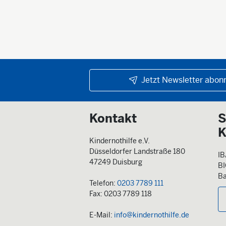
Jetzt Newsletter abonn
Kontakt
S
K
Kindernothilfe e.V.
Düsseldorfer Landstraße 180
IB
47249 Duisburg
B
Ba
Telefon:
0203 7789 111
Fax: 0203 7789 118
E-Mail:
info@kindernothilfe.de