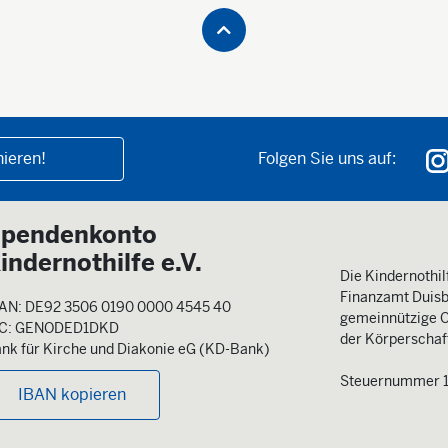
ieren!
Folgen Sie uns auf:
pendenkonto
indernothilfe e.V.
Die Kindernothilf
Finanzamt Duisb
AN: DE92 3506 0190 0000 4545 40
gemeinnützige O
IC: GENODED1DKD
der Körperschaft
nk für Kirche und Diakonie eG (KD-Bank)
Steuernummer 
IBAN kopieren