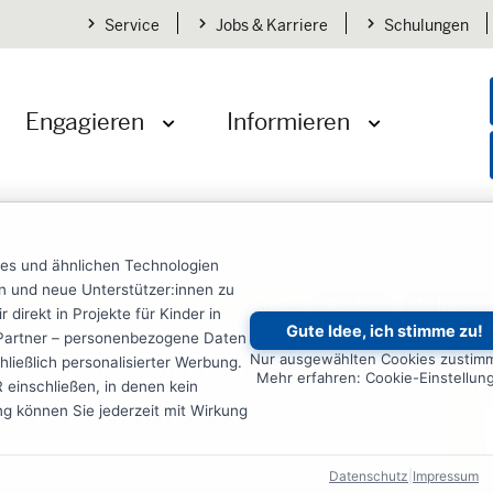
Service
Jobs & Karriere
Schulungen
Engagieren
Informieren
öffnen
Menü öffnen
Menü öffnen
en
Übersicht
*
*
ies und ähnlichen Technologien
ten und neue Unterstützer:innen zu
al GS / Sek I
ActionKidz-Material
Kinder
Schüler
irekt in Projekte für Kinder in
Gute Idee, ich stimme zu!
re Partner – personenbezogene Daten
0 "Robinson und die
Nur ausgewählten Cookies zustim
ließlich personalisierter Werbung.
Mehr erfahren: Cookie-Einstellun
einschließen, in denen kein
gelei" (Indien)
ung können Sie jederzeit mit Wirkung
Datenschutz
|
Impressum