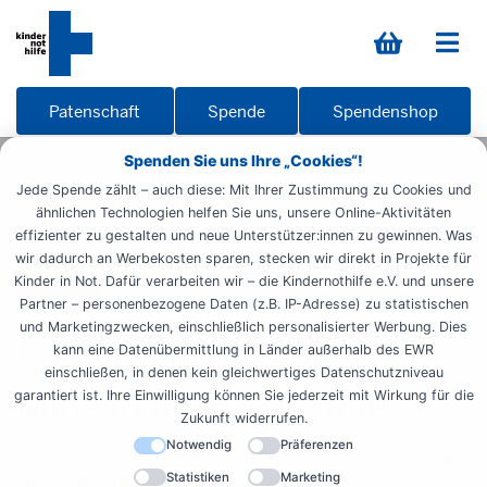
Patenschaft
Spende
Spendenshop
Spenden Sie uns Ihre „Cookies“!
Startseite
Informieren
Materialien
Übersicht
Jede Spende zählt – auch diese: Mit Ihrer Zustimmung zu Cookies und
ActionKidz
Smartphones
ähnlichen Technologien helfen Sie uns, unsere Online-Aktivitäten
effizienter zu gestalten und neue Unterstützer:innen zu gewinnen. Was
wir dadurch an Werbekosten sparen, stecken wir direkt in Projekte für
ActionKidz-Material
Action!Kidz
Lehrer
Kinder in Not. Dafür verarbeiten wir – die Kindernothilfe e.V. und unsere
Schüler
Partner – personenbezogene Daten (z.B. IP-Adresse) zu statistischen
und Marketingzwecken, einschließlich personalisierter Werbung. Dies
Smartphones: aus der
kann eine Datenübermittlung in Länder außerhalb des EWR
einschließen, in denen kein gleichwertiges Datenschutzniveau
Mine in unsere Hände
garantiert ist. Ihre Einwilligung können Sie jederzeit mit Wirkung für die
Zukunft widerrufen.
Notwendig
Präferenzen
Wie werden Smartphones hergestellt? Und welche Rolle
Statistiken
Marketing
spielt Kinderarbeit dabei? Alles rund um