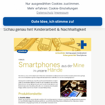
Nur ausgewählten Cookies zustimmen.
Produktionskette, Probleme & Risiken bei der
Mehr erfahren: Cookie-Einstellungen
Herstellung von Handys.
Datenschutz
|
Impressum
Das erfahren Sie in unseren Basisinformationen zum
Thema Smartphones.
Gute Idee, ich stimme zu!
Schau genau hin! Kinderarbeit & Nachhaltigkeit