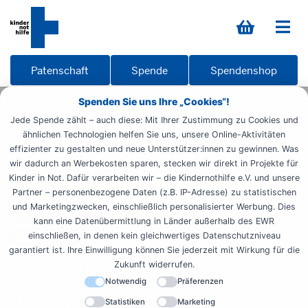
Patenschaft
Spende
Spendenshop
Spenden Sie uns Ihre „Cookies“!
Startseite
Informieren
Materialien
Übersicht
Jede Spende zählt – auch diese: Mit Ihrer Zustimmung zu Cookies und
ActionKidz
Action!Kidz: Poster Indonesien
ähnlichen Technologien helfen Sie uns, unsere Online-Aktivitäten
effizienter zu gestalten und neue Unterstützer:innen zu gewinnen. Was
wir dadurch an Werbekosten sparen, stecken wir direkt in Projekte für
ActionKidz-Material
Kinder in Not. Dafür verarbeiten wir – die Kindernothilfe e.V. und unsere
Unterrichtsmaterial GS / Sek I
Aktionsmaterial
Partner – personenbezogene Daten (z.B. IP-Adresse) zu statistischen
und Marketingzwecken, einschließlich personalisierter Werbung. Dies
Action!Kidz
Lehrer
Kirche und Gemeinde
kann eine Datenübermittlung in Länder außerhalb des EWR
einschließen, in denen kein gleichwertiges Datenschutzniveau
Ehrenamtliche
garantiert ist. Ihre Einwilligung können Sie jederzeit mit Wirkung für die
Zukunft widerrufen.
Action!Kidz: Poster
Notwendig
Präferenzen
"Indonesien"
Statistiken
Marketing