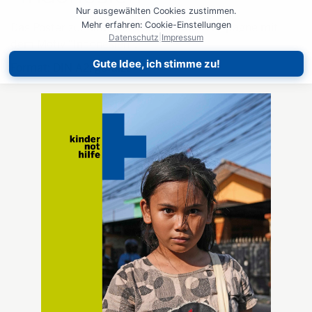
Nur ausgewählten Cookies zustimmen.
Mehr erfahren: Cookie-Einstellungen
Das Poster zur aktuellen Action!Kidz-Kampagne mit
Datenschutz
|
Impressum
dem Motiv "Indonesien".
Gute Idee, ich stimme zu!
Format: DIN A2, gefalzt