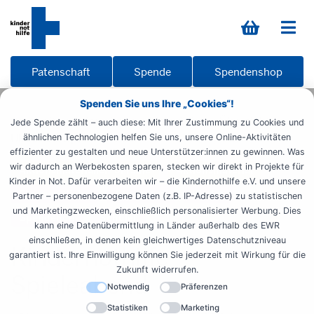
Patenschaft
Spende
Spendenshop
Spenden Sie uns Ihre „Cookies“!
Startseite
Informieren
Materialien
Übersicht
Jede Spende zählt – auch diese: Mit Ihrer Zustimmung zu Cookies und
Ukraine
Spieleabend
ähnlichen Technologien helfen Sie uns, unsere Online-Aktivitäten
effizienter zu gestalten und neue Unterstützer:innen zu gewinnen. Was
wir dadurch an Werbekosten sparen, stecken wir direkt in Projekte für
Aktionsmaterialien Ukraine
Aktionsmaterial
Kinder in Not. Dafür verarbeiten wir – die Kindernothilfe e.V. und unsere
Ehrenamtliche
Studenten
Kinder
Partner – personenbezogene Daten (z.B. IP-Adresse) zu statistischen
und Marketingzwecken, einschließlich personalisierter Werbung. Dies
Spendende
Schüler
kann eine Datenübermittlung in Länder außerhalb des EWR
einschließen, in denen kein gleichwertiges Datenschutzniveau
Kindernothilfe-
garantiert ist. Ihre Einwilligung können Sie jederzeit mit Wirkung für die
Zukunft widerrufen.
Spieleabend
Notwendig
Präferenzen
Statistiken
Marketing