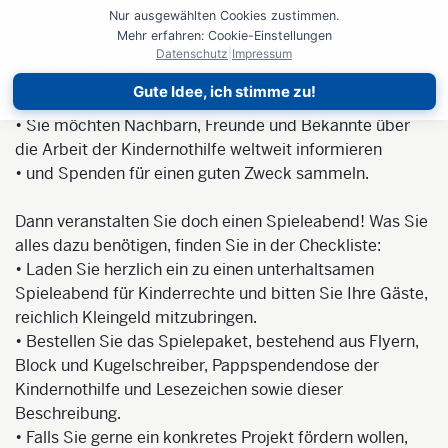
• Sie möchten sich gerne für die Verwirklichung von
Nur ausgewählten Cookies zustimmen.
Kinderrechten einsetzen.
Mehr erfahren: Cookie-Einstellungen
• Lange Vorträge halten ist nichts für Sie,
Datenschutz
|
Impressum
• dafür spielen Sie gerne und möchten auf entspannte,
Gute Idee, ich stimme zu!
unterhaltsame Weise etwas Gutes tun.
• Sie möchten Nachbarn, Freunde und Bekannte über
die Arbeit der Kindernothilfe weltweit informieren
• und Spenden für einen guten Zweck sammeln.
Dann veranstalten Sie doch einen Spieleabend! Was Sie
alles dazu benötigen, finden Sie in der Checkliste:
• Laden Sie herzlich ein zu einen unterhaltsamen
Spieleabend für Kinderrechte und bitten Sie Ihre Gäste,
reichlich Kleingeld mitzubringen.
• Bestellen Sie das Spielepaket, bestehend aus Flyern,
Block und Kugelschreiber, Pappspendendose der
Kindernothilfe und Lesezeichen sowie dieser
Beschreibung.
• Falls Sie gerne ein konkretes Projekt fördern wollen,