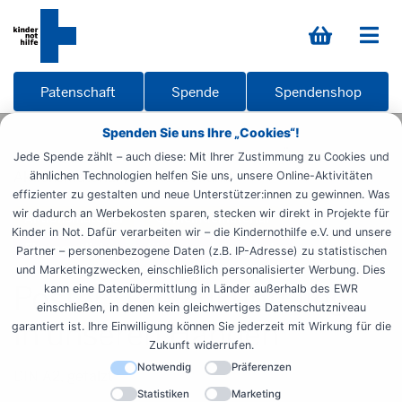
Patenschaft
Spende
Spendenshop
Spenden Sie uns Ihre „Cookies“!
Startseite
Informieren
Materialien
Übersicht
Jede Spende zählt – auch diese: Mit Ihrer Zustimmung zu Cookies und
Aktionsmaterial
Poster Zukunft
ähnlichen Technologien helfen Sie uns, unsere Online-Aktivitäten
effizienter zu gestalten und neue Unterstützer:innen zu gewinnen. Was
wir dadurch an Werbekosten sparen, stecken wir direkt in Projekte für
Aktionsmaterial
Gemeindematerial
Kinder in Not. Dafür verarbeiten wir – die Kindernothilfe e.V. und unsere
Ehrenamtliche
Kirche und Gemeinde
Partner – personenbezogene Daten (z.B. IP-Adresse) zu statistischen
und Marketingzwecken, einschließlich personalisierter Werbung. Dies
Poster "Die Zukunft liegt
kann eine Datenübermittlung in Länder außerhalb des EWR
einschließen, in denen kein gleichwertiges Datenschutzniveau
in unseren Händen"
garantiert ist. Ihre Einwilligung können Sie jederzeit mit Wirkung für die
Zukunft widerrufen.
Notwendig
Präferenzen
DIN A2, gefalzt
Statistiken
Marketing