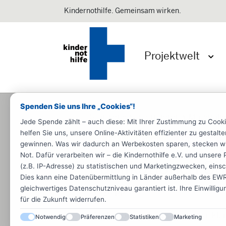
Kindernothilfe. Gemeinsam wirken.
Projektwelt
Menü 
Spenden Sie uns Ihre „Cookies“!
Startseite
Informieren
Materiali
Jede Spende zählt – auch diese: Mit Ihrer Zustimmung zu Cook
helfen Sie uns, unsere Online-Aktivitäten effizienter zu gestal
Fachpublikationen
Studenten
gewinnen. Was wir dadurch an Werbekosten sparen, stecken wir d
Not. Dafür verarbeiten wir – die Kindernothilfe e.V. und unse
Publikationen Chi
(z.B. IP-Adresse) zu statistischen und Marketingzwecken, einsch
Dies kann eine Datenübermittlung in Länder außerhalb des EWR 
gleichwertiges Datenschutzniveau garantiert ist. Ihre Einwillig
Zielgruppe:
für die Zukunft widerrufen.
für Mitarbeitende aus der Entwick
Notwendig
Präferenzen
Statistiken
Marketing