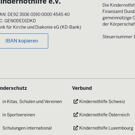
indernothilfe e.V.
Die Kindernothilf
Finanzamt Duisb
AN: DE92 3506 0190 0000 4545 40
gemeinnützige O
IC: GENODED1DKD
der Körperschaft
nk für Kirche und Diakonie eG (KD-Bank)
Steuernummer 
IBAN kopieren
inderschutz
Verbund
in Kitas, Schulen und Vereinen
Kindernothilfe Schweiz
in Sportvereinen
Kindernothilfe Österreich
Schulungen international
Kindernothilfe Luxembourg