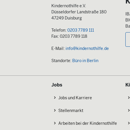
K
Kindernothilfe e.V.
Düsseldorfer Landstraße 180
IB
47249 Duisburg
B
Ba
Telefon:
0203 7789 111
Fax: 0203 7789 118
E-Mail:
info@kindernothilfe.de
Standorte:
Büro in Berlin
Jobs
K
Jobs und Karriere
Stellenmarkt
Arbeiten bei der Kindernothilfe