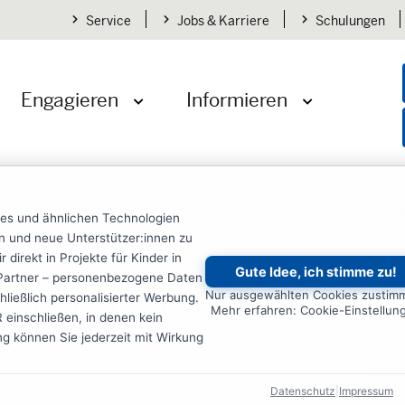
Service
Jobs & Karriere
Schulungen
Engagieren
Informieren
öffnen
Menü öffnen
Menü öffnen
en
Übersicht
Publikationen
Handbuch: Children's Partici
ies und ähnlichen Technologien
ten und neue Unterstützer:innen zu
irekt in Projekte für Kinder in
Gute Idee, ich stimme zu!
re Partner – personenbezogene Daten
ldren's Participation
Nur ausgewählten Cookies zustim
ließlich personalisierter Werbung.
Mehr erfahren: Cookie-Einstellun
einschließen, in denen kein
ung können Sie jederzeit mit Wirkung
lungszusammenarbeit
Datenschutz
|
Impressum