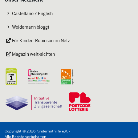
Castellano / English
Weidemann bloggt
Für Kinder: Robinson im Netz
Magazin welt-sichten
Copyright
©
2026
Kindernothilfe
e.V.
-
Alle Rechte vorbehalten.