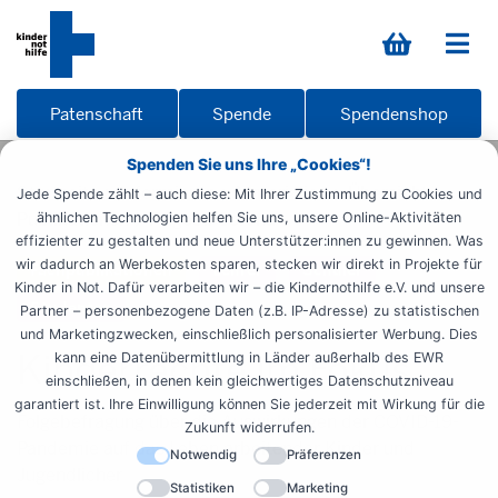
Patenschaft
Spende
Spendenshop
Spenden Sie uns Ihre „Cookies“!
Startseite
Informieren
Materialien
Übersicht
Jede Spende zählt – auch diese: Mit Ihrer Zustimmung zu Cookies und
Publikationen
Folgest. Corona
ähnlichen Technologien helfen Sie uns, unsere Online-Aktivitäten
effizienter zu gestalten und neue Unterstützer:innen zu gewinnen. Was
wir dadurch an Werbekosten sparen, stecken wir direkt in Projekte für
Fachpublikationen
Lehrer
Schüler
Kinder in Not. Dafür verarbeiten wir – die Kindernothilfe e.V. und unsere
Studenten
Partner – personenbezogene Daten (z.B. IP-Adresse) zu statistischen
und Marketingzwecken, einschließlich personalisierter Werbung. Dies
Kinderrechte im Fokus
kann eine Datenübermittlung in Länder außerhalb des EWR
einschließen, in denen kein gleichwertiges Datenschutzniveau
garantiert ist. Ihre Einwilligung können Sie jederzeit mit Wirkung für die
Folgebefragung über die Auswirkungen der COVID-19-
Zukunft widerrufen.
Pandemie auf das Leben arbeitender Kinder und
Notwendig
Präferenzen
Jugendlicher
Statistiken
Marketing