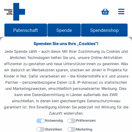
Patenschaft
Spende
Spendenshop
Spenden Sie uns Ihre „Cookies“!
Startseite
Informieren
Materialien
Übersicht
Jede Spende zählt – auch diese: Mit Ihrer Zustimmung zu Cookies und
Publikationen
Studie Frühkindliche Bildung
ähnlichen Technologien helfen Sie uns, unsere Online-Aktivitäten
effizienter zu gestalten und neue Unterstützer:innen zu gewinnen. Was
wir dadurch an Werbekosten sparen, stecken wir direkt in Projekte für
Fachpublikationen
Studenten
Kinder in Not. Dafür verarbeiten wir – die Kindernothilfe e.V. und unsere
Partner – personenbezogene Daten (z.B. IP-Adresse) zu statistischen
Studie "Frühkindliche
und Marketingzwecken, einschließlich personalisierter Werbung. Dies
kann eine Datenübermittlung in Länder außerhalb des EWR
Erziehung in der EZ"
einschließen, in denen kein gleichwertiges Datenschutzniveau
garantiert ist. Ihre Einwilligung können Sie jederzeit mit Wirkung für die
Welche Rolle spielt die frühkindliche Bildung für die
Zukunft widerrufen.
Entwicklungszusammenarbeit. Wir haben es mit der
Notwendig
Präferenzen
Universität München gemeinsam untersucht. Die
Statistiken
Marketing