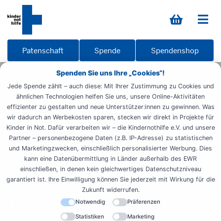
Patenschaft
Spende
Spendenshop
Spenden Sie uns Ihre „Cookies“!
Startseite
Informieren
Materialien
Übersicht
Jede Spende zählt – auch diese: Mit Ihrer Zustimmung zu Cookies und
Publikationen
Sexual. Gewalt
ähnlichen Technologien helfen Sie uns, unsere Online-Aktivitäten
effizienter zu gestalten und neue Unterstützer:innen zu gewinnen. Was
wir dadurch an Werbekosten sparen, stecken wir direkt in Projekte für
Fachpublikationen
Studenten
Spendende
Kinder in Not. Dafür verarbeiten wir – die Kindernothilfe e.V. und unsere
Ehrenamtliche
Lehrer
Partner – personenbezogene Daten (z.B. IP-Adresse) zu statistischen
und Marketingzwecken, einschließlich personalisierter Werbung. Dies
Studie: Sexualisierte
kann eine Datenübermittlung in Länder außerhalb des EWR
einschließen, in denen kein gleichwertiges Datenschutzniveau
Gewalt gegen Kinder in
garantiert ist. Ihre Einwilligung können Sie jederzeit mit Wirkung für die
Zukunft widerrufen.
der Ukraine
Notwendig
Präferenzen
Statistiken
Marketing