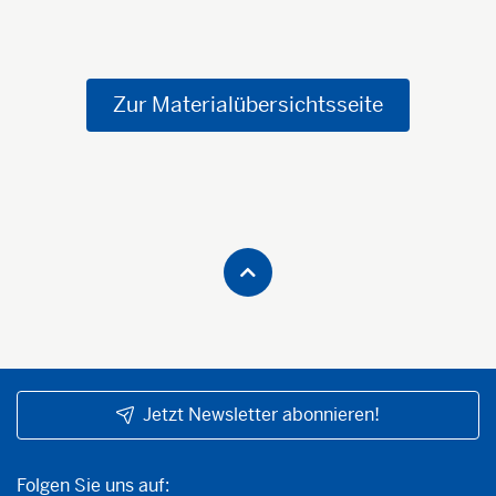
Zur Materialübersichtsseite
Jetzt Newsletter abonnieren!
Folgen Sie uns auf:
Folgen Sie uns auf: