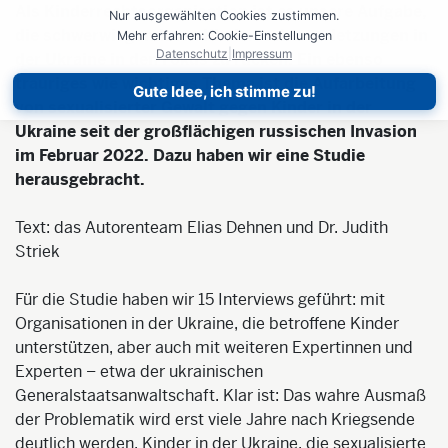
Als Kinderrechtsorganisation ist es unsere Aufgabe,
Nur ausgewählten Cookies zustimmen.
die schwerwiegendsten Kinderrechtsverletzungen in
Mehr erfahren: Cookie-Einstellungen
Datenschutz
|
Impressum
der Ukraine in den Fokus zu rücken. Ein ebenso
trauriges wie wichtiges Thema ist die Aufarbeitung
Gute Idee, ich stimme zu!
von sexualisierter Gewalt gegen Kinder in der
Ukraine seit der großflächigen russischen Invasion
im Februar 2022. Dazu haben wir eine Studie
herausgebracht.
Text: das Autorenteam Elias Dehnen und Dr. Judith
Striek
Für die Studie haben wir 15 Interviews geführt: mit
Organisationen in der Ukraine, die betroffene Kinder
unterstützen, aber auch mit weiteren Expertinnen und
Experten – etwa der ukrainischen
Generalstaatsanwaltschaft. Klar ist: Das wahre Ausmaß
der Problematik wird erst viele Jahre nach Kriegsende
deutlich werden. Kinder in der Ukraine, die sexualisierte