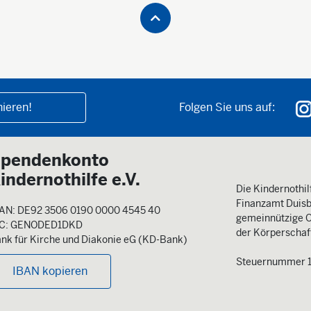
ieren!
Folgen Sie uns auf:
pendenkonto
indernothilfe e.V.
Die Kindernothilf
Finanzamt Duisb
AN: DE92 3506 0190 0000 4545 40
gemeinnützige O
IC: GENODED1DKD
der Körperschaft
nk für Kirche und Diakonie eG (KD-Bank)
Steuernummer 
IBAN kopieren