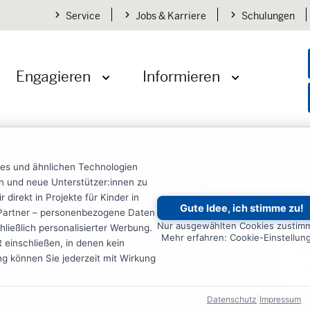
Service
Jobs & Karriere
Schulungen
Engagieren
Informieren
öffnen
Menü öffnen
Menü öffnen
en
Übersicht
Publikationen
Risikobericht
ies und ähnlichen Technologien
ten und neue Unterstützer:innen zu
Lehrer
Schüler
Ehrenamtliche
irekt in Projekte für Kinder in
Gute Idee, ich stimme zu!
re Partner – personenbezogene Daten
ht 2023: Schwerpunkt
Nur ausgewählten Cookies zustim
ließlich personalisierter Werbung.
Mehr erfahren: Cookie-Einstellun
einschließen, in denen kein
ung können Sie jederzeit mit Wirkung
trophenrisiko miteinander zusammen? Der
Datenschutz
|
Impressum
u Antworten.