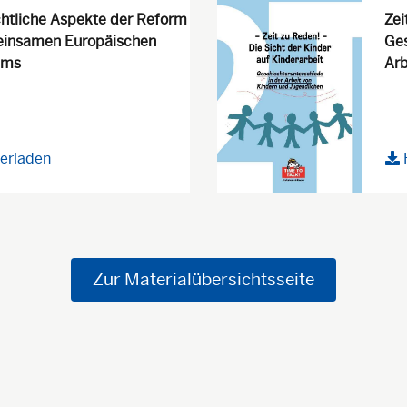
htliche Aspekte der Reform
Zei
insamen Europäischen
Ges
ems
Arb
erladen
Zur Materialübersichtsseite