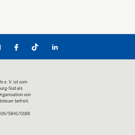
Folgen Sie uns auf:
e e. V. ist vom
urg-Süd als
rganisation von
steuer befreit.
109/5841/0188