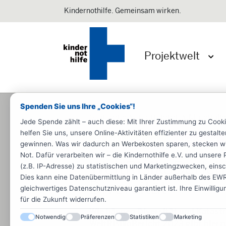
Kindernothilfe. Gemeinsam wirken.
Projektwelt
Menü 
Spenden Sie uns Ihre „Cookies“!
Startseite
Informieren
Materiali
Jede Spende zählt – auch diese: Mit Ihrer Zustimmung zu Cook
helfen Sie uns, unsere Online-Aktivitäten effizienter zu gestal
Fachpublikationen
Spendende
gewinnen. Was wir dadurch an Werbekosten sparen, stecken wir d
Not. Dafür verarbeiten wir – die Kindernothilfe e.V. und unse
WeltRisikoBeric
(z.B. IP-Adresse) zu statistischen und Marketingzwecken, einsch
Dies kann eine Datenübermittlung in Länder außerhalb des EWR 
Diversität
gleichwertiges Datenschutzniveau garantiert ist. Ihre Einwillig
für die Zukunft widerrufen.
Wie hängen Diversität und Katas
Notwendig
Präferenzen
Statistiken
Marketing
WeltRisikoBericht 2023 gibt hierz