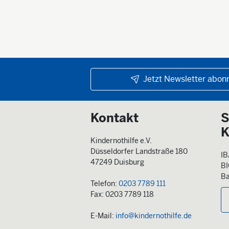
Jetzt Newsletter abonn
Kontakt
S
K
Kindernothilfe e.V.
Düsseldorfer Landstraße 180
IB
47249 Duisburg
B
Ba
Telefon:
0203 7789 111
Fax: 0203 7789 118
E-Mail:
info@kindernothilfe.de