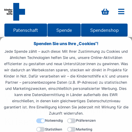
Patenschaft
Spende
Spendenshop
Spenden Sie uns Ihre „Cookies“!
Startseite
Informieren
Materialien
Übersicht
Jede Spende zählt – auch diese: Mit Ihrer Zustimmung zu Cookies und
Publikationen
Weltrisikobericht 2024
ähnlichen Technologien helfen Sie uns, unsere Online-Aktivitäten
effizienter zu gestalten und neue Unterstützer:innen zu gewinnen. Was
wir dadurch an Werbekosten sparen, stecken wir direkt in Projekte für
Fachpublikationen
Spendende
Lehrer
Kinder in Not. Dafür verarbeiten wir – die Kindernothilfe e.V. und unsere
Schüler
Ehrenamtliche
Studenten
Partner – personenbezogene Daten (z.B. IP-Adresse) zu statistischen
und Marketingzwecken, einschließlich personalisierter Werbung. Dies
WeltRisikoBericht 2024:
kann eine Datenübermittlung in Länder außerhalb des EWR
einschließen, in denen kein gleichwertiges Datenschutzniveau
Schwerpunkt Multiple
garantiert ist. Ihre Einwilligung können Sie jederzeit mit Wirkung für die
Zukunft widerrufen.
Krisen
Notwendig
Präferenzen
Statistiken
Marketing