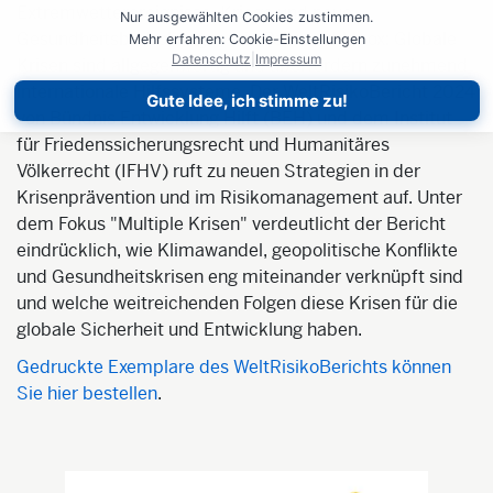
Extremwetterereignisse, Kriege und neue
Nur ausgewählten Cookies zustimmen.
Gesundheitsbedrohungen wie Polio und Mpox: Globale
Mehr erfahren: Cookie-Einstellungen
Datenschutz
|
Impressum
Krisen sind allgegenwertig und überfordern zunehmend
internationale Hilfssysteme. Der WeltRisikoBericht 2024
Gute Idee, ich stimme zu!
von Bündnis Entwicklung Hilft (BEH) und dem Institut
für Friedenssicherungsrecht und Humanitäres
Völkerrecht (IFHV) ruft zu neuen Strategien in der
Krisenprävention und im Risikomanagement auf. Unter
dem Fokus "Multiple Krisen" verdeutlicht der Bericht
eindrücklich, wie Klimawandel, geopolitische Konflikte
und Gesundheitskrisen eng miteinander verknüpft sind
und welche weitreichenden Folgen diese Krisen für die
globale Sicherheit und Entwicklung haben.
Gedruckte Exemplare des WeltRisikoBerichts können
Sie hier bestellen
.