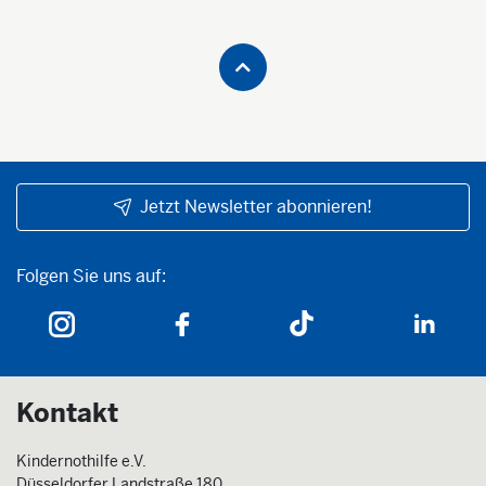
Jetzt Newsletter abonnieren!
Folgen Sie uns auf:
Folgen Sie uns auf:
Kontakt
Kindernothilfe e.V.
Düsseldorfer Landstraße 180