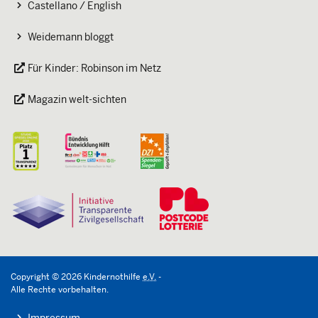
Castellano / English
Weidemann bloggt
Für Kinder: Robinson im Netz
Magazin welt-sichten
Copyright
©
2026
Kindernothilfe
e.V.
-
Alle Rechte vorbehalten.