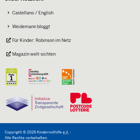
Castellano / English
Weidemann bloggt
Für Kinder: Robinson im Netz
Magazin welt-sichten
Copyright
©
2026
Kindernothilfe
e.V.
-
Alle Rechte vorbehalten.