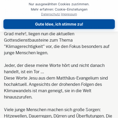
Nur ausgewählten Cookies zustimmen.
Fair. Und kein Grad mehr!
Mehr erfahren: Cookie-Einstellungen
Datenschutz
|
Impressum
Gute Idee, ich stimme zu!
Passend zum Motto der Fairen Woche "Fair. Und kein
Grad mehr!, liegen nun die aktuellen
Gottesdienstbausteine zum Thema
"Klimagerechtigkeit" vor, die den Fokus besonders auf
junge Menschen legen.
Jeder, der diese meine Worte hört und nicht danach
handelt, ist ein Tor …
Diese Worte Jesu aus dem Matthäus-Evangelium sind
hochaktuell. Angesichts der drohenden Folgen des
Klimawandels ist man geneigt, sie in die Welt
hinauszurufen.
Viele junge Menschen machen sich große Sorgen:
Hitzewellen, Dauerregen, Dürren und Überflutungen. Die