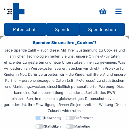
Patenschaft
Spende
Spendenshop
Spenden Sie uns Ihre „Cookies“!
Startseite
Informieren
Materialien
Übersicht
Jede Spende zählt – auch diese: Mit Ihrer Zustimmung zu Cookies und
Faire Woche
Faire Woche 24
ähnlichen Technologien helfen Sie uns, unsere Online-Aktivitäten
effizienter zu gestalten und neue Unterstützer:innen zu gewinnen. Was
wir dadurch an Werbekosten sparen, stecken wir direkt in Projekte für
Faire Woche Gottesdienstbausteine
Kinder in Not. Dafür verarbeiten wir – die Kindernothilfe e.V. und unsere
Gottesdienstbausteine
Gemeindematerial
Partner – personenbezogene Daten (z.B. IP-Adresse) zu statistischen
und Marketingzwecken, einschließlich personalisierter Werbung. Dies
Ehrenamtliche
Kirche und Gemeinde
Lehrer
kann eine Datenübermittlung in Länder außerhalb des EWR
einschließen, in denen kein gleichwertiges Datenschutzniveau
Spendende
garantiert ist. Ihre Einwilligung können Sie jederzeit mit Wirkung für die
Zukunft widerrufen.
Gottesdienstbausteine
Notwendig
Präferenzen
der Fairen Woche 2024
Statistiken
Marketing