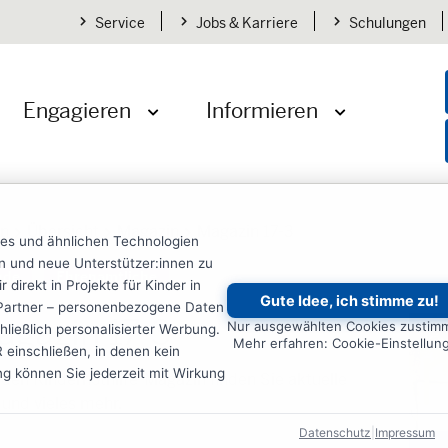
Service
Jobs & Karriere
Schulungen
Engagieren
Informieren
öffnen
Menü öffnen
Menü öffnen
en
Übersicht
Magazin
Magazin 17-3
ies und ähnlichen Technologien
ten und neue Unterstützer:innen zu
nde
Ehrenamtliche
irekt in Projekte für Kinder in
Gute Idee, ich stimme zu!
re Partner – personenbezogene Daten
agazin 17-3
Nur ausgewählten Cookies zustim
ließlich personalisierter Werbung.
Mehr erfahren: Cookie-Einstellun
einschließen, in denen kein
ung können Sie jederzeit mit Wirkung
nden Kindernothilfe-Magazin finden Sie aktuelle
 und vieles mehr.
Datenschutz
|
Impressum