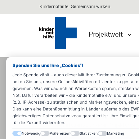
Kindernothilfe. Gemeinsam wirken.
Projektwelt
Menü 
Spenden Sie uns Ihre „Cookies“!
Startseite
Informieren
Materiali
Jede Spende zählt – auch diese: Mit Ihrer Zustimmung zu Cook
helfen Sie uns, unsere Online-Aktivitäten effizienter zu gestal
Kindernothilfe-Magazin
Spende
gewinnen. Was wir dadurch an Werbekosten sparen, stecken wir d
Not. Dafür verarbeiten wir – die Kindernothilfe e.V. und unse
Kindernothilfe-M
(z.B. IP-Adresse) zu statistischen und Marketingzwecken, einsch
Dies kann eine Datenübermittlung in Länder außerhalb des EWR 
gleichwertiges Datenschutzniveau garantiert ist. Ihre Einwillig
In unserem vierteljährlich erscheine
für die Zukunft widerrufen.
Reportagen zu unserer Projektarbeit
Notwendig
Präferenzen
Statistiken
Marketing