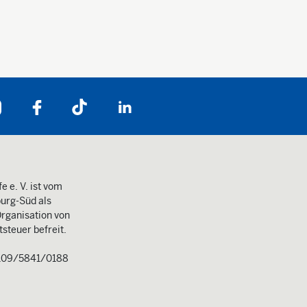
Folgen Sie uns auf:
e e. V. ist vom
urg-Süd als
rganisation von
steuer befreit.
109/5841/0188