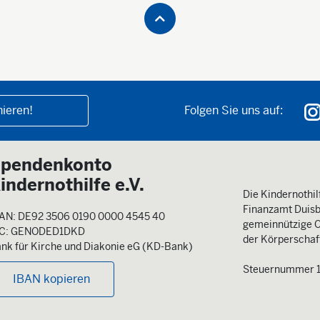
ieren!
Folgen Sie uns auf:
pendenkonto
indernothilfe e.V.
Die Kindernothilf
Finanzamt Duisb
AN: DE92 3506 0190 0000 4545 40
gemeinnützige O
IC: GENODED1DKD
der Körperschaft
nk für Kirche und Diakonie eG (KD-Bank)
Steuernummer 
IBAN kopieren