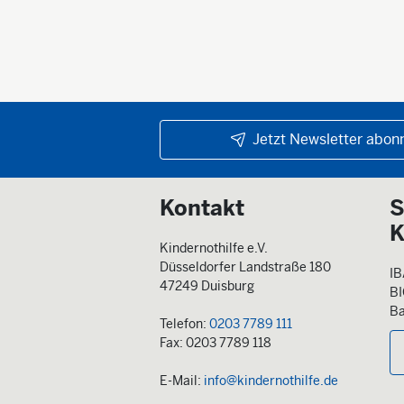
Jetzt Newsletter abonn
Kontakt
S
K
Kindernothilfe e.V.
Düsseldorfer Landstraße 180
IB
47249 Duisburg
B
Ba
Telefon:
0203 7789 111
Fax: 0203 7789 118
E-Mail:
info@kindernothilfe.de