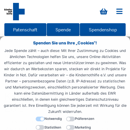
Patenschaft
Spende
Spendenshop
Spenden Sie uns Ihre „Cookies“!
Startseite
Informieren
Materialien
Übersicht
Jede Spende zählt – auch diese: Mit Ihrer Zustimmung zu Cookies und
Magazin
Magazin 20-1
ähnlichen Technologien helfen Sie uns, unsere Online-Aktivitäten
effizienter zu gestalten und neue Unterstützer:innen zu gewinnen. Was
wir dadurch an Werbekosten sparen, stecken wir direkt in Projekte für
Kindernothilfe-Magazin
Spendende
Kinder in Not. Dafür verarbeiten wir – die Kindernothilfe e.V. und unsere
Ehrenamtliche
Kirche und Gemeinde
Partner – personenbezogene Daten (z.B. IP-Adresse) zu statistischen
und Marketingzwecken, einschließlich personalisierter Werbung. Dies
Kindernothilfe-Magazin
kann eine Datenübermittlung in Länder außerhalb des EWR
einschließen, in denen kein gleichwertiges Datenschutzniveau
20-1
garantiert ist. Ihre Einwilligung können Sie jederzeit mit Wirkung für die
Zukunft widerrufen.
Notwendig
Präferenzen
In unserem vierteljährlich erscheinenden Kindernothilfe-
Statistiken
Marketing
Magazin finden Sie aktuelle Reportagen zu unserer