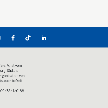
Folgen Sie uns auf:
e e. V. ist vom
urg-Süd als
rganisation von
steuer befreit.
109/5841/0188