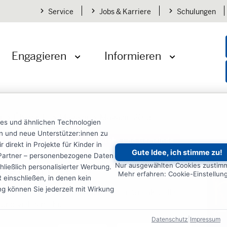
Service
Jobs & Karriere
Schulungen
Engagieren
Informieren
öffnen
Menü öffnen
Menü öffnen
en
Übersicht
Magazin
Magazin 20-3
ies und ähnlichen Technologien
ten und neue Unterstützer:innen zu
nde
Ehrenamtliche
Kirche und Gemeinde
irekt in Projekte für Kinder in
Gute Idee, ich stimme zu!
re Partner – personenbezogene Daten
agazin 20-3
Nur ausgewählten Cookies zustim
ließlich personalisierter Werbung.
Mehr erfahren: Cookie-Einstellun
einschließen, in denen kein
ung können Sie jederzeit mit Wirkung
nden Kindernothilfe-Magazin finden Sie aktuelle
 und vieles mehr.
Datenschutz
|
Impressum