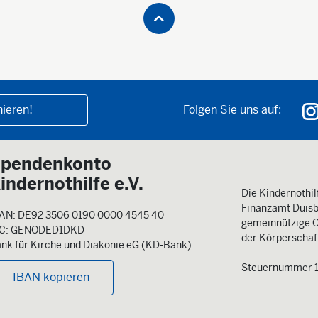
ieren!
Folgen Sie uns auf:
pendenkonto
indernothilfe e.V.
Die Kindernothilf
Finanzamt Duisb
AN: DE92 3506 0190 0000 4545 40
gemeinnützige O
IC: GENODED1DKD
der Körperschaft
nk für Kirche und Diakonie eG (KD-Bank)
Steuernummer 
IBAN kopieren