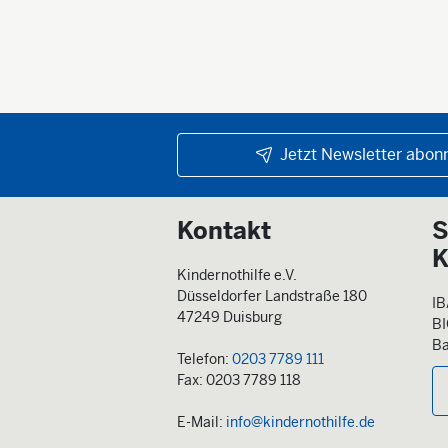
Jetzt Newsletter abonn
Kontakt
S
K
Kindernothilfe e.V.
Düsseldorfer Landstraße 180
IB
47249 Duisburg
B
Ba
Telefon:
0203 7789 111
Fax: 0203 7789 118
E-Mail:
info@kindernothilfe.de