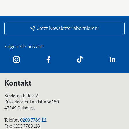
Jetzt Newsletter abonnieren!
Folgen Sie uns auf:
Folgen Sie uns auf:
Kontakt
Kindernothilfe e.V.
Düsseldorfer Landstraße 180
47249 Duisburg
Telefon:
0203 7789 111
Fax: 0203 7789 118