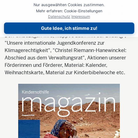
Nur ausgewählten Cookies zustimmen.
"Die Welt soll sehen, was hier passiert". Weitere Artikel:
Mehr erfahren: Cookie-Einstellungen
"Indonesien: 12 Stunden in Jakarta" – eine Reportage
Datenschutz
|
Impressum
zum neuen Action!Kidz-Projekt, "ILO-Weltkonferenz in
Südafrika: Jugendliche reden mit", "Malawi: Wenn das
Gute Idee, ich stimme zu!
Dorf einbezogen wird, klappt's auch mit der Bildung",
"Unsere internationale Jugendkonferenz zur
Klimagerechtigkeit", "Christel Riemann-Hanewinckel:
Abschied aus dem Verwaltungsrat", Aktionen unserer
Förderinnen und Förderer, Material: Kalender,
Weihnachtskarte, Material zur Kinderbibelwoche etc.