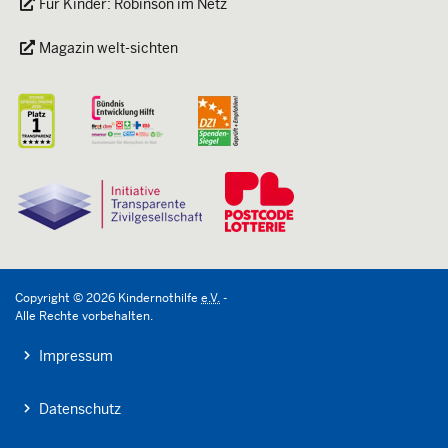
Für Kinder: Robinson im Netz
Magazin welt-sichten
Copyright
©
2026
Kindernothilfe
e.V.
-
Alle Rechte vorbehalten.
Impressum
Datenschutz