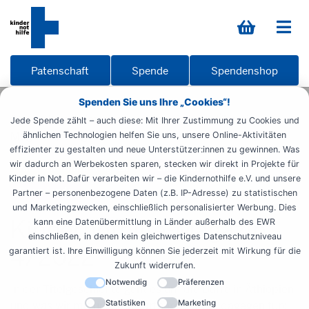
Patenschaft
Spende
Spendenshop
Spenden Sie uns Ihre „Cookies“!
Startseite
Informieren
Materialien
Übersicht
Jede Spende zählt – auch diese: Mit Ihrer Zustimmung zu Cookies und
Magazin
Magazin 22-4
ähnlichen Technologien helfen Sie uns, unsere Online-Aktivitäten
effizienter zu gestalten und neue Unterstützer:innen zu gewinnen. Was
wir dadurch an Werbekosten sparen, stecken wir direkt in Projekte für
Kindernothilfe-Magazin
Ehrenamtliche
Kinder in Not. Dafür verarbeiten wir – die Kindernothilfe e.V. und unsere
Spendende
Partner – personenbezogene Daten (z.B. IP-Adresse) zu statistischen
und Marketingzwecken, einschließlich personalisierter Werbung. Dies
Kindernothilfe-Magazin
kann eine Datenübermittlung in Länder außerhalb des EWR
einschließen, in denen kein gleichwertiges Datenschutzniveau
4/2022
garantiert ist. Ihre Einwilligung können Sie jederzeit mit Wirkung für die
Zukunft widerrufen.
Notwendig
Präferenzen
In der Titelgeschichte geht es um die Dürre in Äthiopien
Statistiken
Marketing
und was wir mit unseren Partnern vor Ort dagegen tun: