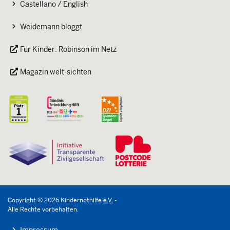
Castellano / English
Weidemann bloggt
Für Kinder: Robinson im Netz
Magazin welt-sichten
Copyright
©
2026
Kindernothilfe
e.V.
-
Alle Rechte vorbehalten.