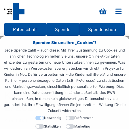
Patenschaft
Spende
Spendenshop
Spenden Sie uns Ihre „Cookies“!
Startseite
Informieren
Materialien
Übersicht
Jede Spende zählt – auch diese: Mit Ihrer Zustimmung zu Cookies und
Magazin
Magazin 25-2
ähnlichen Technologien helfen Sie uns, unsere Online-Aktivitäten
effizienter zu gestalten und neue Unterstützer:innen zu gewinnen. Was
wir dadurch an Werbekosten sparen, stecken wir direkt in Projekte für
Kindernothilfe-Magazin
Ehrenamtliche
Kinder in Not. Dafür verarbeiten wir – die Kindernothilfe e.V. und unsere
Kirche und Gemeinde
Spendende
Partner – personenbezogene Daten (z.B. IP-Adresse) zu statistischen
und Marketingzwecken, einschließlich personalisierter Werbung. Dies
Kindernothilfe-Magazin
kann eine Datenübermittlung in Länder außerhalb des EWR
einschließen, in denen kein gleichwertiges Datenschutzniveau
2/2025
garantiert ist. Ihre Einwilligung können Sie jederzeit mit Wirkung für die
Zukunft widerrufen.
Notwendig
Präferenzen
Zum Inhalt:
Statistiken
Marketing