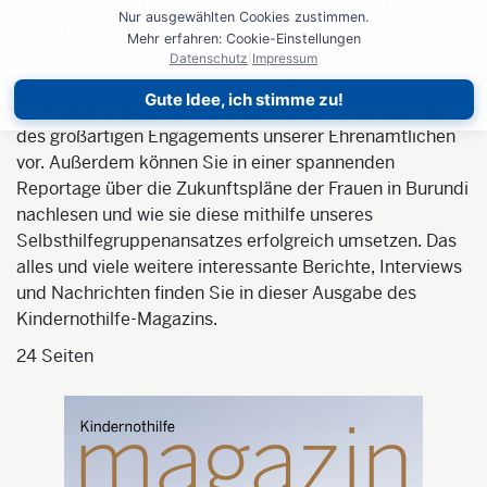
In der Titelgeschichte begleiten Sie Kindernothilfe-
Nur ausgewählten Cookies zustimmen.
Botschafter Karsten Schwanke bei seinem Besuch der
Mehr erfahren: Cookie-Einstellungen
Kindernothilfe-Projekte rund um Fortaleza in Brasilien
Datenschutz
|
Impressum
und erfahren, warum Bildung für Klimaschutz eine so
Gute Idee, ich stimme zu!
große Rolle spielt. Wir stellen Ihnen zahlreiche Beispiele
des großartigen Engagements unserer Ehrenamtlichen
vor. Außerdem können Sie in einer spannenden
Reportage über die Zukunftspläne der Frauen in Burundi
nachlesen und wie sie diese mithilfe unseres
Selbsthilfegruppenansatzes erfolgreich umsetzen. Das
alles und viele weitere interessante Berichte, Interviews
und Nachrichten finden Sie in dieser Ausgabe des
Kindernothilfe-Magazins.
24 Seiten