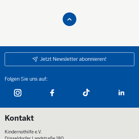
Jetzt Newsletter abonnieren!
Folgen Sie uns auf:
Folgen Sie uns auf:
Kontakt
Kindernothilfe e.V.
Düsseldorfer Landstraße 180