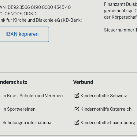
Finanzamt Duisb
AN: DE92 3506 0190 0000 4545 40
gemeinnützige O
IC: GENODED1DKD
der Körperschaft
nk für Kirche und Diakonie eG (KD-Bank)
Steuernummer 
IBAN kopieren
inderschutz
Verbund
in Kitas, Schulen und Vereinen
Kindernothilfe Schweiz
in Sportvereinen
Kindernothilfe Österreich
Schulungen international
Kindernothilfe Luxembourg