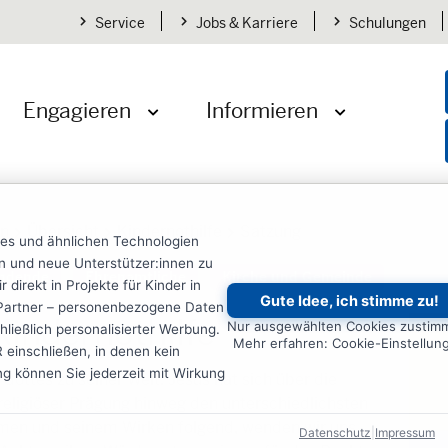
Service
Jobs & Karriere
Schulungen
Engagieren
Informieren
öffnen
Menü öffnen
Menü öffnen
en
Übersicht
Kindernothilfe
Satzung
ies und ähnlichen Technologien
ten und neue Unterstützer:innen zu
ndende
Ehrenamtliche
Kirche und Gemeinde
irekt in Projekte für Kinder in
Gute Idee, ich stimme zu!
re Partner – personenbezogene Daten
Kindernothilfe
Nur ausgewählten Cookies zustim
ließlich personalisierter Werbung.
Mehr erfahren: Cookie-Einstellun
einschließen, in denen kein
ung können Sie jederzeit mit Wirkung
 Gottes zu seiner Welt. Jesus hat sich über die
religiöser Prägung hinweg den unterschiedlichsten
en und seinem Wirken folgend, wenden wir uns
Datenschutz
|
Impressum