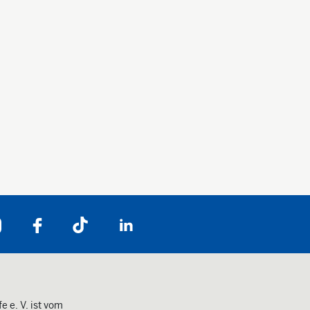
Folgen Sie uns auf:
e e. V. ist vom