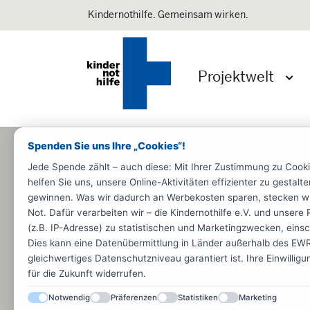
Kindernothilfe. Gemeinsam wirken.
Projektwelt
Menü 
Spenden Sie uns Ihre „Cookies“!
Startseite
Informieren
Materiali
Jede Spende zählt – auch diese: Mit Ihrer Zustimmung zu Cook
helfen Sie uns, unsere Online-Aktivitäten effizienter zu gestal
Rund um die Kindernothilfe
Spe
gewinnen. Was wir dadurch an Werbekosten sparen, stecken wir d
Not. Dafür verarbeiten wir – die Kindernothilfe e.V. und unse
Die Satzung der 
(z.B. IP-Adresse) zu statistischen und Marketingzwecken, einsch
Dies kann eine Datenübermittlung in Länder außerhalb des EWR 
gleichwertiges Datenschutzniveau garantiert ist. Ihre Einwillig
Die Kindernothilfe lebt aus der Liebe
für die Zukunft widerrufen.
Grenzen von Kultur, Geschlecht und 
Menschen zugewandt. In seinem Nam
Notwendig
Präferenzen
Statistiken
Marketing