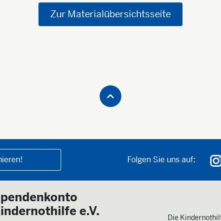
Zur Materialübersichtsseite
ieren!
Folgen Sie uns auf:
pendenkonto
indernothilfe e.V.
Die Kindernothilf