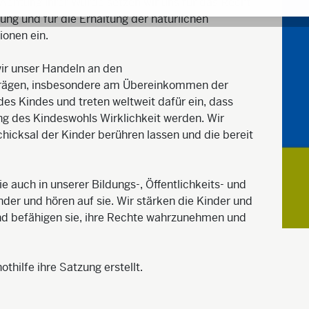
 Achtung ihrer Würde setzen wir uns für das Recht
ung und für die Erhaltung der natürlichen
ionen ein.
wir unser Handeln an den
trägen, insbesondere am Übereinkommen der
es Kindes und treten weltweit dafür ein, dass
ng des Kindeswohls Wirklichkeit werden. Wir
icksal der Kinder berühren lassen und die bereit
 auch in unserer Bildungs-, Öffentlichkeits- und
nder und hören auf sie. Wir stärken die Kinder und
und befähigen sie, ihre Rechte wahrzunehmen und
thilfe ihre Satzung erstellt.