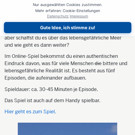
Stell dir vor, du bist 15 Jahre alt und zitterst vor Kälte
Nur ausgewählten Cookies zustimmen.
und Angst. Hinter dir liegen Tausende Kilometer Flucht
Mehr erfahren: Cookie-Einstellungen
aus deiner Heimat Afghanistan. Vor dir, nur zehn
Datenschutz
|
Impressum
Kilometer übers Wasser, siehst du die Lichter der
Gute Idee, ich stimme zu!
griechischen Insel Lesbos. Eu
ropa ist zum Greifen nah,
aber schaffst du es über das lebensgefährliche Meer
und wie geht es dann weiter?
Im Online-Spiel bekommst du einen authentischen
Eindruck davon, was
für viele Menschen
die
bittere und
lebensgefährliche Realität ist
.
Es besteht aus
fünf
Episoden
, die
aufeinander auf
bauen.
Spieldauer:
ca. 30-45 Minuten
je Episode
.
Das Spiel ist auch auf dem Handy spielbar.
Hier geht es zum Spiel.