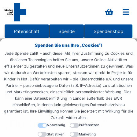
Patenschaft
Spende
Spendenshop
Spenden Sie uns Ihre „Cookies“!
Startseite
Informieren
Materialien
Übersicht
Jede Spende zählt – auch diese: Mit Ihrer Zustimmung zu Cookies und
Material Sek II
Flucht
ähnlichen Technologien helfen Sie uns, unsere Online-Aktivitäten
effizienter zu gestalten und neue Unterstützer:innen zu gewinnen. Was
wir dadurch an Werbekosten sparen, stecken wir direkt in Projekte für
Aktionsmaterial
Unterrichtsmaterial Sek II
Kinder in Not. Dafür verarbeiten wir – die Kindernothilfe e.V. und unsere
Ehrenamtliche
Kirche und Gemeinde
Lehrer
Partner – personenbezogene Daten (z.B. IP-Adresse) zu statistischen
und Marketingzwecken, einschließlich personalisierter Werbung. Dies
Schüler
Spendende
Studenten
kann eine Datenübermittlung in Länder außerhalb des EWR
einschließen, in denen kein gleichwertiges Datenschutzniveau
Online Escape Game
garantiert ist. Ihre Einwilligung können Sie jederzeit mit Wirkung für die
Zukunft widerrufen.
„Flucht nach Europa“
Notwendig
Präferenzen
Statistiken
Marketing