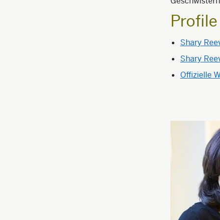
Geschwistern 
Profil
Shary Reev
Shary Reev
Offizielle