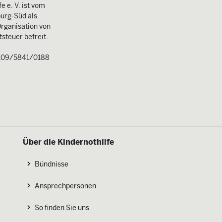
e e. V. ist vom
urg-Süd als
rganisation von
steuer befreit.
109/5841/0188
Über die Kindernothilfe
Bündnisse
Ansprechpersonen
So finden Sie uns