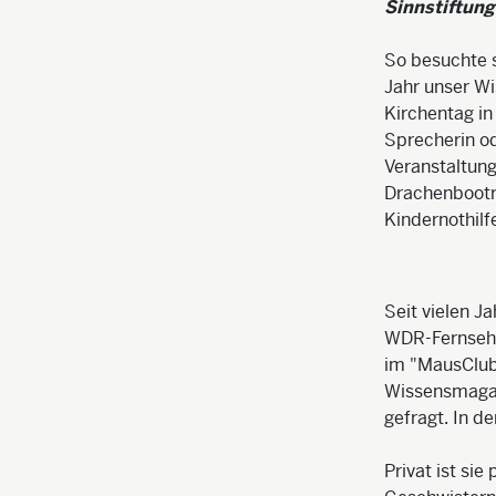
Sinnstiftung
So besuchte s
Jahr unser W
Kirchentag in
Sprecherin od
Veranstaltung
Drachenbootr
Kindernothilf
Seit vielen J
WDR-Fernsehe
im "MausClub
Wissensmagaz
gefragt. In d
Privat ist sie