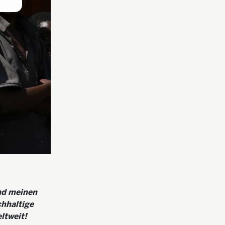
nd meinen
chhaltige
ltweit!