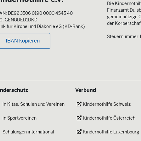
Die Kindernothilf
Finanzamt Duisb
AN: DE92 3506 0190 0000 4545 40
gemeinnützige O
IC: GENODED1DKD
der Körperschaft
nk für Kirche und Diakonie eG (KD-Bank)
Steuernummer 
IBAN kopieren
inderschutz
Verbund
in Kitas, Schulen und Vereinen
Kindernothilfe Schweiz
in Sportvereinen
Kindernothilfe Österreich
Schulungen international
Kindernothilfe Luxembourg