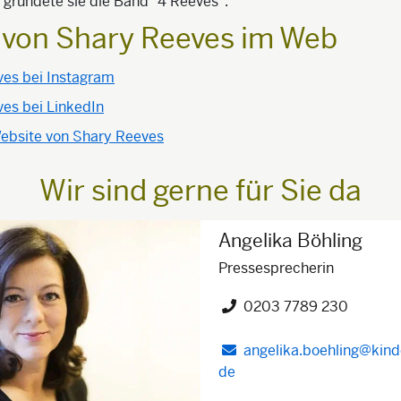
gründete sie die Band "4 Reeves".
e von Shary Reeves im Web
es bei Instagram
es bei LinkedIn
 Website von Shary Reeves
Wir sind gerne für Sie da
Angelika Böhling
Pressesprecherin
0203 7789 230
Telefon")
angelika.boehling@kinde
de