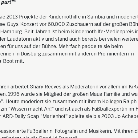
 pur!"
ie 2013 Projekte der Kindernothilfe in Sambia und moderier
ise-Guys-Konzert vor 60.000 Zuschauern auf der großen Bü
 Hamburg. Seit Jahren ist beim Kindernothilfe-Medienpreis in
er Laudatorin aktiv und stand auch bereits bei vielen weiter
en für uns auf der Bühne. Mehrfach paddelte sie beim
ennen in Duisburg zusammen mit anderen Prominenten im
e-Boot mit.
ahren arbeitet Shary Reeves als Moderatorin vor allem im Ki
n. 1996 wurde sie Mitglied der großen Maus-Familie und wa
". Heute moderiert sie zusammen mit ihrem Kollegen Ralph
in "Wissen macht Ah!" und ist auch als Fußballexpertin im 
er ARD-Daily Soap "Marienhof" spielte sie bis 2003 Jo Acheb
 passionierte Fußballerin, Fotografin und Musikerin. Mit ihren d