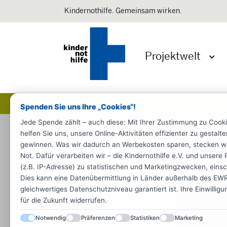
Kindernothilfe. Gemeinsam wirken.
Projektwelt
Menü 
Spenden Sie uns Ihre „Cookies“!
Jede Spende zählt – auch diese: Mit Ihrer Zustimmung zu Cook
Startseite
Informieren
Über uns
helfen Sie uns, unsere Online-Aktivitäten effizienter zu gestal
gewinnen. Was wir dadurch an Werbekosten sparen, stecken wir d
Unser
Not. Dafür verarbeiten wir – die Kindernothilfe e.V. und unse
(z.B. IP-Adresse) zu statistischen und Marketingzwecken, einsch
Dies kann eine Datenübermittlung in Länder außerhalb des EWR 
gleichwertiges Datenschutzniveau garantiert ist. Ihre Einwillig
für die Zukunft widerrufen.
Notwendig
Präferenzen
Statistiken
Marketing