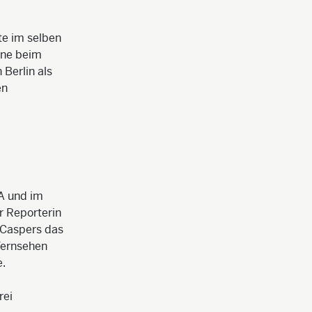
te im selben
hne beim
 Berlin als
en
KA und im
r Reporterin
 Caspers das
Fernsehen
e.
rei