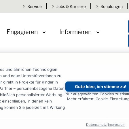
Service
Jobs & Karriere
Schulungen
Engagieren
Informieren
öffnen
Menü öffnen
Menü öffnen
ies und ähnlichen Technologien
Botschafter
Shary Reeves
ten und neue Unterstützer:innen zu
irekt in Projekte für Kinder in
Gute Idee, ich stimme zu!
e Botschafterin Shary Reeve
re Partner – personenbezogene Daten
Nur ausgewählten Cookies zustim
ließlich personalisierter Werbung.
Mehr erfahren: Cookie-Einstellun
einschließen, in denen kein
ung können Sie jederzeit mit Wirkung
Datenschutz
|
Impressum