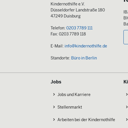
Kindernothilfe e.V.
Düsseldorfer Landstraße 180
IB
47249 Duisburg
B
Ba
Telefon:
0203 7789 111
Fax: 0203 7789 118
E-Mail:
info@kindernothilfe.de
Standorte:
Büro in Berlin
Jobs
K
Jobs und Karriere
Stellenmarkt
Arbeiten bei der Kindernothilfe