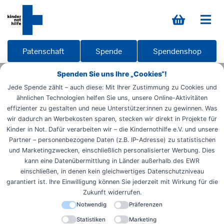
Patenschaft
Spende
Spendenshop
Spenden Sie uns Ihre „Cookies“!
Startseite
Infothek Warenkorb
Jede Spende zählt – auch diese: Mit Ihrer Zustimmung zu Cookies und
ähnlichen Technologien helfen Sie uns, unsere Online-Aktivitäten
Warenkorb
effizienter zu gestalten und neue Unterstützer:innen zu gewinnen. Was
wir dadurch an Werbekosten sparen, stecken wir direkt in Projekte für
Kinder in Not. Dafür verarbeiten wir – die Kindernothilfe e.V. und unsere
Ihr Warenkorb ist noch leer.
Partner – personenbezogene Daten (z.B. IP-Adresse) zu statistischen
und Marketingzwecken, einschließlich personalisierter Werbung. Dies
Zum Spendenshop: Helfen Sie Kindern in Not schnell
kann eine Datenübermittlung in Länder außerhalb des EWR
und unkompliziert
einschließen, in denen kein gleichwertiges Datenschutzniveau
Infothek: Entdecken Sie unsere kostenlosen
garantiert ist. Ihre Einwilligung können Sie jederzeit mit Wirkung für die
Materialien für Schule, Jugend- und Gemeindearbeit.
Zukunft widerrufen.
Notwendig
Präferenzen
Statistiken
Marketing