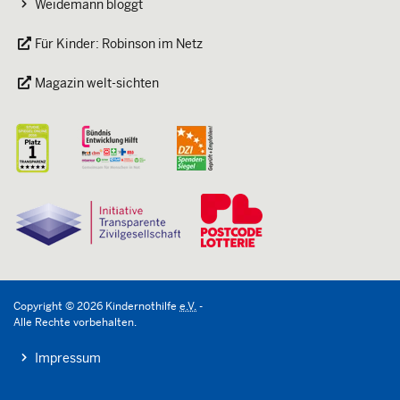
Weidemann bloggt
Für Kinder: Robinson im Netz
Magazin welt-sichten
Copyright
©
2026
Kindernothilfe
e.V.
-
Alle Rechte vorbehalten.
Impressum