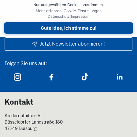
Nur ausgewählten Cookies zustimmen.
Mehr erfahren: Cookie-Einstellungen
Datenschutz
|
Impressum
Gute Idee, ich stimme zu!
Jetzt Newsletter abonnieren!
Folgen Sie uns auf:
Folgen Sie uns auf:
Kontakt
Kindernothilfe e.V.
Düsseldorfer Landstraße 180
47249 Duisburg