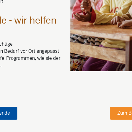
it
e - wir helfen
chtige
n Bedarf vor Ort angepasst
ilfe-Programmen, wie sie der
.
pende
Zum B