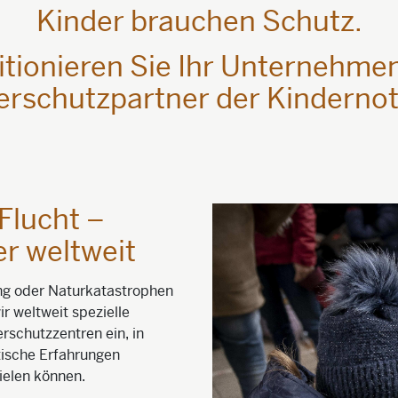
Kinder brauchen Schutz.
itionieren Sie Ihr Unternehmen
erschutzpartner der Kindernoth
Flucht –
er weltweit
ung oder Naturkatastrophen
r weltweit spezielle
erschutzzentren ein, in
ische Erfahrungen
ielen können.