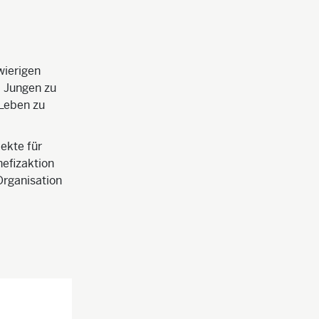
wierigen
d Jungen zu
 Leben zu
ekte für
nefizaktion
 Organisation