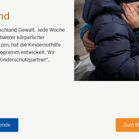
nd
tschland Gewalt. Jede Woche
chwerer körperlicher
en, hat die Kindernothilfe
 Programm entwickelt. Wir
Kinderschutzpartner".
pende
Zum B