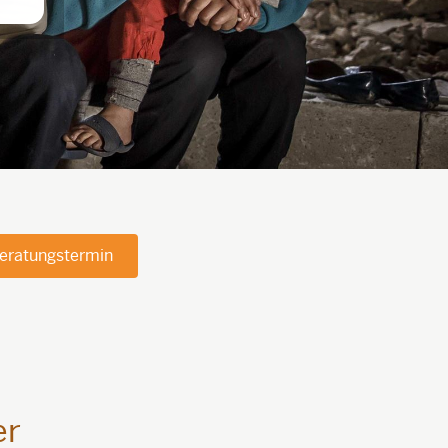
eratungstermin
er