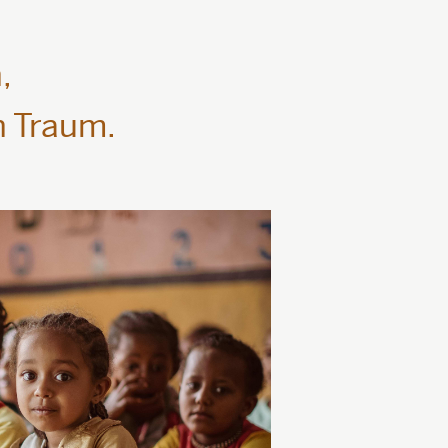
,
n Traum.