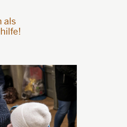
 als
ilfe!