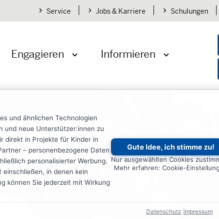
Service
Jobs & Karriere
Schulungen
Engagieren
Informieren
öffnen
Menü öffnen
Menü öffnen
ies und ähnlichen Technologien
ten und neue Unterstützer:innen zu
irekt in Projekte für Kinder in
Gute Idee, ich stimme zu!
re Partner – personenbezogene Daten
Nur ausgewählten Cookies zustim
ließlich personalisierter Werbung.
Mehr erfahren: Cookie-Einstellun
einschließen, in denen kein
ung können Sie jederzeit mit Wirkung
Datenschutz
|
Impressum