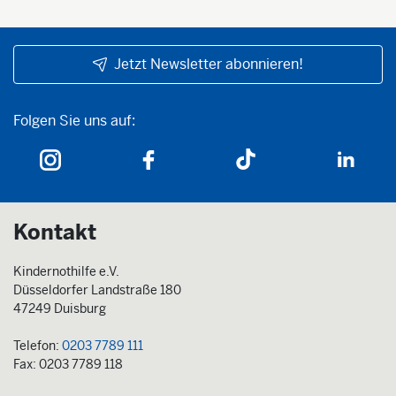
Jetzt Newsletter abonnieren!
Folgen Sie uns auf:
Folgen Sie uns auf:
Kontakt
Kindernothilfe e.V.
Düsseldorfer Landstraße 180
47249 Duisburg
Telefon:
0203 7789 111
Fax: 0203 7789 118