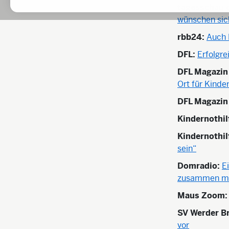
tagesschau 
wünschen sic
rbb24:
Auch 
DFL:
Erfolgre
DFL Magazin
Ort für Kind
DFL Magazin
Kindernothil
Kindernothi
sein“
Domradio:
E
zusammen mit
Maus Zoom:
SV Werder B
vor