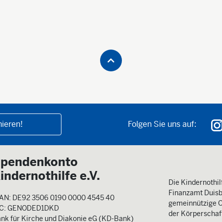
ieren!
Folgen Sie uns auf:
pendenkonto
indernothilfe e.V.
Die Kindernothilf
Finanzamt Duisb
AN: DE92 3506 0190 0000 4545 40
gemeinnützige O
IC: GENODED1DKD
der Körperschaft
nk für Kirche und Diakonie eG (KD-Bank)