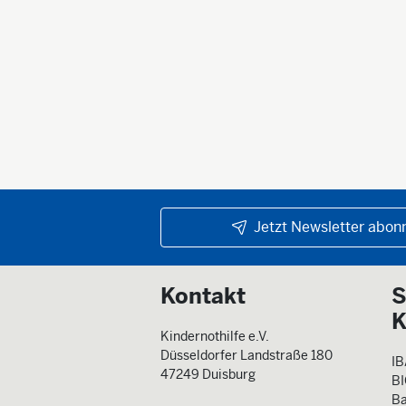
Jetzt Newsletter abonn
Kontakt
S
K
Kindernothilfe e.V.
Düsseldorfer Landstraße 180
IB
47249 Duisburg
B
Ba