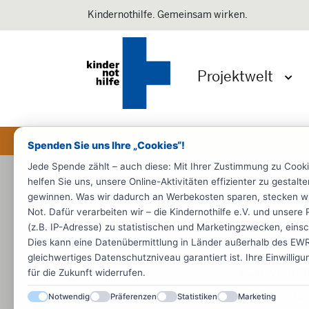
Kindernothilfe. Gemeinsam wirken.
Projektwelt
Menü 
Spenden Sie uns Ihre „Cookies“!
Jede Spende zählt – auch diese: Mit Ihrer Zustimmung zu Cook
Startseite
Kinderschutz
Schulun
helfen Sie uns, unsere Online-Aktivitäten effizienter zu gestal
gewinnen. Was wir dadurch an Werbekosten sparen, stecken wir d
Presse
Not. Dafür verarbeiten wir – die Kindernothilfe e.V. und unse
(z.B. IP-Adresse) zu statistischen und Marketingzwecken, einsch
Dies kann eine Datenübermittlung in Länder außerhalb des EWR 
Süddeutsche
gleichwertiges Datenschutzniveau garantiert ist. Ihre Einwillig
FC Bayern M
für die Zukunft widerrufen.
WDR Lokalze
Notwendig
Präferenzen
Statistiken
Marketing