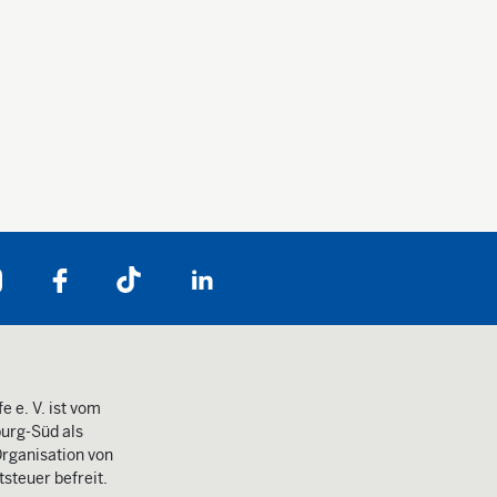
Folgen Sie uns auf:
e e. V. ist vom
urg-Süd als
rganisation von
steuer befreit.