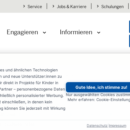
Service
Jobs & Karriere
Schulungen
Engagieren
Informieren
öffnen
Menü öffnen
Menü öffnen
ies und ähnlichen Technologien
gen
Schutz im Sport
Referenzen
ten und neue Unterstützer:innen zu
irekt in Projekte für Kinder in
Gute Idee, ich stimme zu!
referenzen und Veröffentli
re Partner – personenbezogene Daten
Nur ausgewählten Cookies zustim
ließlich personalisierter Werbung.
Mehr erfahren: Cookie-Einstellun
einschließen, in denen kein
 Zeitung:
Wie der FC Bayern seinen Nachwuchs schützt
ung können Sie jederzeit mit Wirkung
ünchen:
FC Bayern mit vollständig überarbeitetem Kinders
it Südwestfalen:
Kinder erarbeiten Schutzkonzept für Sport
Datenschutz
|
Impressum