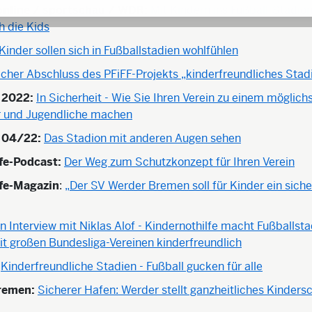
online / sportschau / WDR:
Mit Kindern ins Fußball-Stadion
h die Kids
Kinder sollen sich in Fußballstadien wohlfühlen
icher Abschluss des PFiFF-Projekts „kinderfreundliches Stad
 2022:
In Sicherheit - Wie Sie Ihren Verein zu einem möglich
er und Jugendliche machen
 04/22:
Das Stadion mit anderen Augen sehen
fe-Podcast:
Der Weg zum Schutzkonzept für Ihren Verein
lfe-Magazin
:
„Der SV Werder Bremen soll für Kinder ein sich
in Interview mit Niklas Alof - Kindernothilfe macht Fußballst
 großen Bundesliga-Vereinen kinderfreundlich
Kinderfreundliche Stadien - Fußball gucken für alle
remen:
Sicherer Hafen: Werder stellt ganzheitliches Kinder