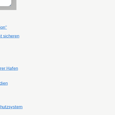
 - das
ion“
st sicheren
erer Hafen
adien
schutzsystem